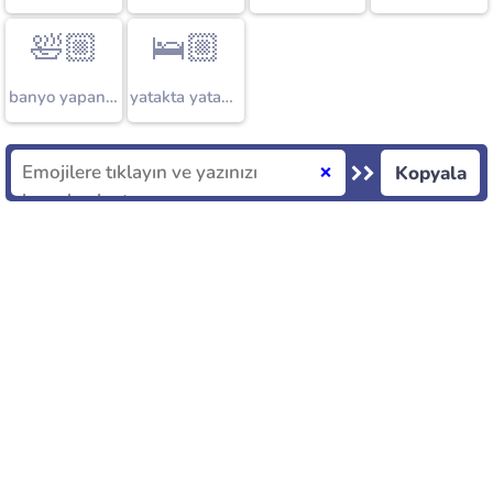
🛀🏼
🛌🏼
banyo yapan kişi
yatakta yatan kişi
Kopyala
❌