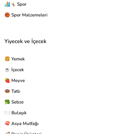
🏄🤸‍♀️ Spor
🏀 Spor Malzemeleri
Yiyecek ve İçecek
🍔 Yemek
☕ İçecek
🍓 Meyve
🍩 Tatlı
🥦 Sebze
🍽️ Bulaşık
🍣 Asya Mutfağı