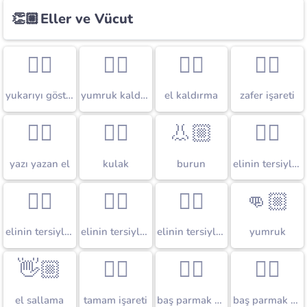
👏🏼
Eller ve Vücut
☝🏼
✊🏼
✋🏼
✌🏼
yukarıyı gösteren işaret parmağı
yumruk kaldırma
el kaldırma
zafer işareti
✍🏼
👂🏼
👃🏼
👆🏼
yazı yazan el
kulak
burun
elinin tersiyle yukarıyı gösteren işaret parmağı
👇🏼
👈🏼
👉🏼
👊🏼
elinin tersiyle aşağıyı gösteren işaret parmağı
elinin tersiyle solu gösteren işaret parmağı
elinin tersiyle sağı gösteren işaret parmağı
yumruk
👋🏼
👌🏼
👍🏼
👎🏼
el sallama
tamam işareti
baş parmak yukarıda
baş parmak aşağıda