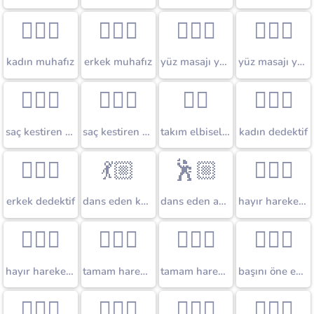
💂🏼‍♀️
💂🏼‍♂️
💆🏼‍♀️
💆🏼‍♂
kadın muhafız
erkek muhafız
yüz masajı yaptıran kadın
yüz masajı yaptıran erkek
💇🏼‍♀️
💇🏼‍♂️
🕴🏼
🕵🏼‍♀️
saç kestiren kadın
saç kestiren erkek
takım elbiseli adam
kadın dedektif
🕵🏼‍♂️
💃🏼
🕺🏼
🙅🏼‍♀️
erkek dedektif
dans eden kadın
dans eden adam
hayır hareketi yapan kadın
🙅🏼‍♂️
🙆🏼‍♀️
🙆🏼‍♂️
🙇🏼‍♀️
hayır hareketi yapan erkek
tamam hareketi yapan kadın
tamam hareketi yapan erkek
başını öne eğen kadın
🙇🏼‍♂️
🙋🏼‍♀️
🙋🏼‍♂️
🙍🏼‍♀️