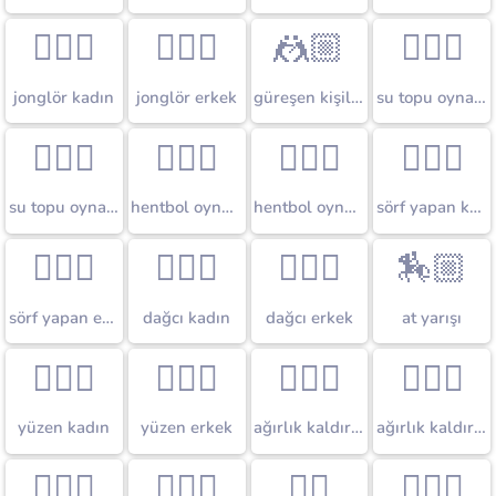
🤹🏼‍♀️
🤹🏼‍♂️
🤼🏼
🤽🏼‍♀️
jonglör kadın
jonglör erkek
güreşen kişiler
su topu oynayan kadın
🤽🏼‍♂️
🤾🏼‍♀️
🤾🏼‍♂️
🏄🏼‍♀️
su topu oynayan erkek
hentbol oynayan kadın
hentbol oynayan erkek
sörf yapan kadın
🏄🏼‍♂️
🧗🏼‍♀️
🧗🏼‍♂️
🏇🏼
sörf yapan erkek
dağcı kadın
dağcı erkek
at yarışı
🏊🏼‍♀️
🏊🏼‍♂️
🏋🏼‍♀️
🏋🏼‍♂️
yüzen kadın
yüzen erkek
ağırlık kaldıran kadın
ağırlık kaldıran erkek
🏌🏼‍♀️
🏌🏼‍♂️
🏂🏼
🏃🏼‍♀️