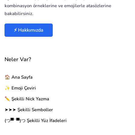
kombinasyon örneklerine ve emojilerle atasözlerine
bakabilirsiniz.
⚡ Hakkımızda
Neler Var?
🏠 Ana Sayfa
✨ Emoji Çeviri
✏️ Şekilli Nick Yazma
➤➤➤ Şekilli Semboller
(つ▀¯▀)つ Şekilli Yüz İfadeleri