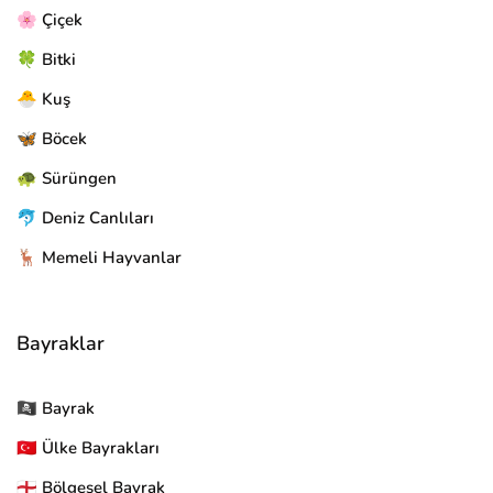
🌸 Çiçek
🍀 Bitki
🐣 Kuş
🦋 Böcek
🐢 Sürüngen
🐬 Deniz Canlıları
🦌 Memeli Hayvanlar
Bayraklar
🏴‍☠ Bayrak
🇹🇷 Ülke Bayrakları
🏴󠁧󠁢󠁥󠁮󠁧󠁿 Bölgesel Bayrak