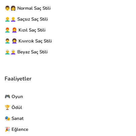
👨👩 Normal Saç Stili
👨‍🦲👩‍🦲 Saçsız Saç Stili
👨‍🦰 👩‍🦰 Kızıl Saç Stili
👨‍🦱 👩‍🦱 Kıvırcık Saç Stili
👨‍🦳👩‍🦳 Beyaz Saç Stili
Faaliyetler
🎮 Oyun
🏆 Ödül
🎭 Sanat
🎉 Eğlence