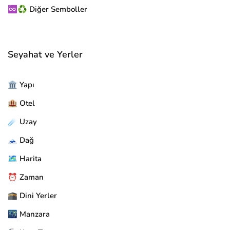
♾️♻️ Diğer Semboller
Seyahat ve Yerler
🏛️ Yapı
🏨 Otel
☄️ Uzay
🗻 Dağ
🗺️ Harita
⏰ Zaman
🕋 Dini Yerler
🌃 Manzara