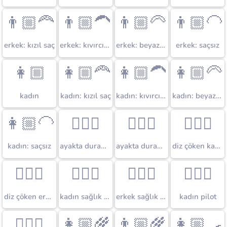
👨🏼‍🦰
👨🏼‍🦱
👨🏼‍🦳
👨🏼‍🦲
erkek: kızıl saç
erkek: kıvırcık saç
erkek: beyaz saç
erkek: saçsız
👩🏼
👩🏼‍🦰
👩🏼‍🦱
👩🏼‍🦳
kadın
kadın: kızıl saç
kadın: kıvırcık saç
kadın: beyaz saç
👩🏼‍🦲
🧍🏼‍♀️
🧍🏼‍♂️
🧎🏼‍♀️
kadın: saçsız
ayakta duran kadın
ayakta duran erkek
diz çöken kadın
🧎🏼‍♂️
👩🏼‍⚕️
👨🏼‍⚕️
👩🏼‍✈️
diz çöken erkek
kadın sağlık çalışanı
erkek sağlık çalışanı
kadın pilot
👨🏼‍✈️
👩🏼‍🌾
👨🏼‍🌾
👩🏼‍🍳