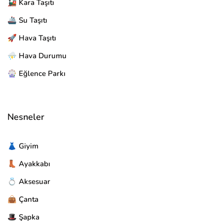
🚂 Kara Taşıtı
🚢 Su Taşıtı
🚀 Hava Taşıtı
⛈️ Hava Durumu
🎡 Eğlence Parkı
Nesneler
👗 Giyim
👢 Ayakkabı
💍 Aksesuar
👜 Çanta
🎩 Şapka