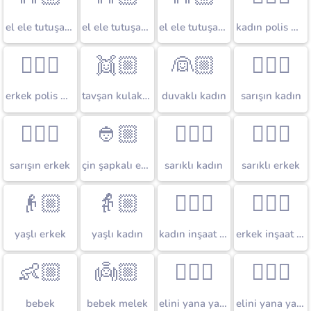
el ele tutuşan erkek ve kadın
el ele tutuşan erkekler
el ele tutuşan kadınlar
kadın polis memuru
👮🏼‍♂️
👯🏼
👰🏼
👱🏼‍♀️
erkek polis memuru
tavşan kulaklı kişiler
duvaklı kadın
sarışın kadın
👱🏼‍♂️
👲🏼
👳🏼‍♀️
👳🏼‍♂️
sarışın erkek
çin şapkalı erkek
sarıklı kadın
sarıklı erkek
👴🏼
👵🏼
👷🏼‍♀️
👷🏼‍♂️
yaşlı erkek
yaşlı kadın
kadın inşaat işçisi
erkek inşaat işçisi
👶🏼
👼🏼
💁🏼‍♀️
💁🏼‍♂️
bebek
bebek melek
elini yana yatıran kadın
elini yana yatıran erkek