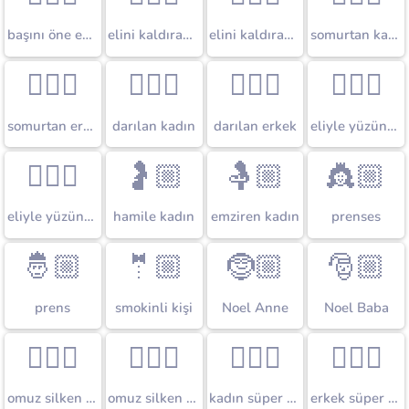
başını öne eğen erkek
elini kaldıran kadın
elini kaldıran erkek
somurtan kadın
🙍🏼‍♂️
🙎🏼‍♀️
🙎🏼‍♂️
🤦🏼‍♀️
somurtan erkek
darılan kadın
darılan erkek
eliyle yüzünü kapatan kadın
🤦🏼‍♂️
🤰🏼
🤱🏼
👸🏼
eliyle yüzünü kapatan erkek
hamile kadın
emziren kadın
prenses
🤴🏼
🤵🏼
🤶🏼
🎅🏼
prens
smokinli kişi
Noel Anne
Noel Baba
🤷🏼‍♀️
🤷🏼‍♂️
🦸🏼‍♀️
🦸🏼‍♂️
omuz silken kadın
omuz silken erkek
kadın süper kahraman
erkek süper kahraman