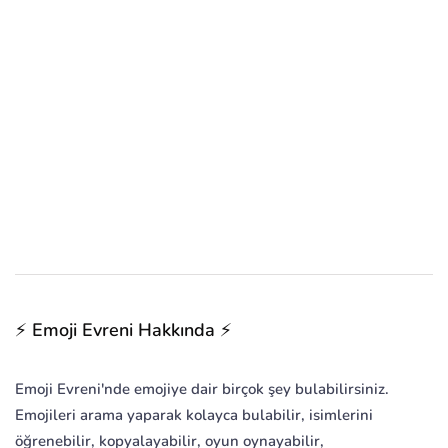
⚡ Emoji Evreni Hakkında ⚡
Emoji Evreni'nde emojiye dair birçok şey bulabilirsiniz.
Emojileri arama yaparak kolayca bulabilir, isimlerini
öğrenebilir, kopyalayabilir, oyun oynayabilir,