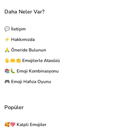
Daha Neler Var?
💬 İletişim
⚡ Hakkımızda
🙏 Öneride Bulunun
🖐🤲👏 Emojilerle Atasözü
📚🐛 Emoji Kombinasyonu
🎮 Emoji Hafıza Oyunu
Popüler
🥰💖 Kalpli Emojiler