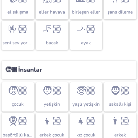
el sıkışma
eller havaya
birleşen eller
şans dileme
🤟🏼
🦵🏼
🦶🏼
seni seviyorum işareti
bacak
ayak
🧒🏼
İnsanlar
🧒🏼
🧑🏼
🧓🏼
🧔🏼
çocuk
yetişkin
yaşlı yetişkin
sakallı kişi
🧕🏼
👦🏼
👧🏼
👨🏼
başörtülü kadın
erkek çocuk
kız çocuk
erkek