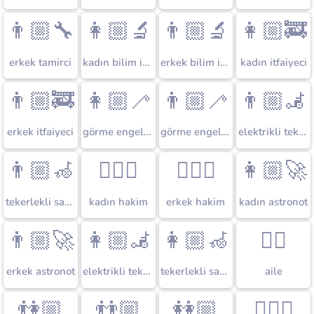
👨🏼‍🔧
👩🏼‍🔬
👨🏼‍🔬
👩🏼‍🚒
erkek tamirci
kadın bilim insanı
erkek bilim insanı
kadın itfaiyeci
👨🏼‍🚒
👩🏼‍🦯
👨🏼‍🦯
👨🏼‍🦼
erkek itfaiyeci
görme engelli bastonlu kadın
görme engelli bastonlu erkek
elektrikli tekerlekli sandalyede erkek
👨🏼‍🦽
👩🏼‍⚖️
👨🏼‍⚖️
👩🏼‍🚀
tekerlekli sandalyede erkek
kadın hakim
erkek hakim
kadın astronot
👨🏼‍🚀
👩🏼‍🦼
👩🏼‍🦽
👪🏼
erkek astronot
elektrikli tekerlekli sandalyede kadın
tekerlekli sandalyede kadın
aile
👫🏼
👬🏼
👭🏼
👮🏼‍♀️