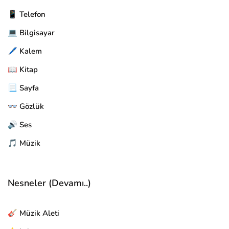
📱 Telefon
💻 Bilgisayar
🖊️ Kalem
📖 Kitap
📃 Sayfa
👓 Gözlük
🔊 Ses
🎵 Müzik
Nesneler (Devamı..)
🎸 Müzik Aleti