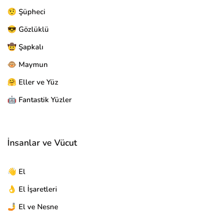
🤨 Şüpheci
😎 Gözlüklü
🤠 Şapkalı
🐵 Maymun
🤗 Eller ve Yüz
🤖 Fantastik Yüzler
İnsanlar ve Vücut
👋 El
👌 El İşaretleri
🤳 El ve Nesne