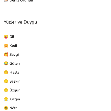
🦪 Deniz Ürünleri
Yüzler ve Duygu
😜 Dil
🙀 Kedi
🥰 Sevgi
😂 Gülen
🤒 Hasta
😯 Şaşkın
😢 Üzgün
😤 Kızgın
🤐 Nötr