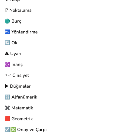
⁉️ Noktalama
♏ Burç
🚾 Yönlendirme
🔄 Ok
⚠️ Uyarı
☪️ İnanç
♀️♂️ Cinsiyet
▶️ Düğmeler
🔠 Alfanümerik
✖️ Matematik
🟥 Geometrik
☑️❎ Onay ve Çarpı