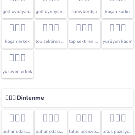
golf oynayan kadın
golf oynayan erkek
snowbordçu
koşan kadın
🏃🏼‍♂️
⛹🏼‍♀️
⛹🏼‍♂️
🚶🏼‍♀️
koşan erkek
top sektiren kadın
top sektiren erkek
yürüyen kadın
🚶🏼‍♂️
yürüyen erkek
🧘🏼‍♀️
Dinlenme
🧖🏼‍♀️
🧖🏼‍♂️
🧘🏼‍♀️
🧘🏼‍♂️
buhar odasındaki kadın
buhar odasındaki erkek
lotus pozisyonundaki kadın
lotus pozisyonundaki erkek