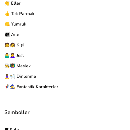
👏 Eller
👍 Tek Parmak
👊 Yumruk
👨‍👩‍👧‍👦 Aile
🧑👩 Kişi
🤷‍♂️🤦‍♀️ Jest
👨‍🍳👩‍🏫 Meslek
🧘‍♀️🛀 Dinlenme
🦸‍♂️🧙‍♀️ Fantastik Karakterler
Semboller
❤️ Kalp