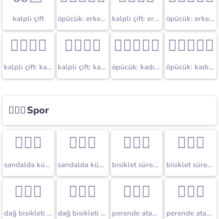
kalpli çift
öpücük: erkek erkek
kalpli çift: erkek erkek
öpücük: erkek erkek
👩🏼‍❤‍👨
👩🏼‍❤‍👩
👩🏼‍❤‍💋‍👨
👩🏼‍❤‍💋‍👩
kalpli çift: kadın erkek
kalpli çift: kadın kadın
öpücük: kadın erkek
öpücük: kadın kadın
🏄🏼‍♀️
Spor
🚣🏼‍♀️
🚣🏼‍♂️
🚴🏼‍♀️
🚴🏼‍♂️
sandalda kürek çeken kadın
sandalda kürek çeken erkek
bisiklet süren kadın
bisiklet süren erkek
🚵🏼‍♀️
🚵🏼‍♂️
🤸🏼‍♀️
🤸🏼‍♂️
dağ bisikleti süren kadın
dağ bisikleti süren erkek
perende atan kadın
perende atan erkek