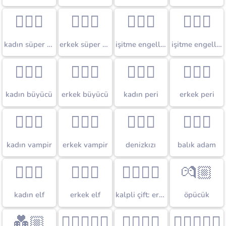
🦹🏼‍♀️
🦹🏼‍♂️
🧏🏼‍♀️
🧏🏼‍♂️
kadın süper kötü
erkek süper kötü
işitme engelli kadın
işitme engelli erkek
🧙🏼‍♀️
🧙🏼‍♂️
🧚🏼‍♀️
🧚🏼‍♂️
kadın büyücü
erkek büyücü
kadın peri
erkek peri
🧛🏼‍♀️
🧛🏼‍♂️
🧜🏼‍♀️
🧜🏼‍♂️
kadın vampir
erkek vampir
denizkızı
balık adam
🧝🏼‍♀️
🧝🏼‍♂️
👨🏼‍❤‍👨
💏🏼
kadın elf
erkek elf
kalpli çift: erkek erkek
öpücük
💑🏼
👨🏼‍❤‍💋‍👨
👨🏼‍❤️‍👨
👨🏼‍❤️‍💋‍👨