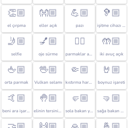
👏🏼
👐🏼
💪🏼
🦻🏼
el çırpma
eller açık
pazı
işitme cihazı olan kulak
🤳🏼
💅🏼
🖐🏼
🤲🏼
selfie
oje sürme
parmaklar açık el kaldırma
iki avuç açık
🖕🏼
🖖🏼
🤏🏼
🤘🏼
orta parmak
Vulkan selamı
kıstırma hareketi yapan el
boynuz işareti
🤙🏼
🤚🏼
🤛🏼
🤜🏼
beni ara işareti
elinin tersini kaldırma
sola bakan yumruk
sağa bakan yumruk
🤝🏼
🙌🏼
🙏🏼
🤞🏼