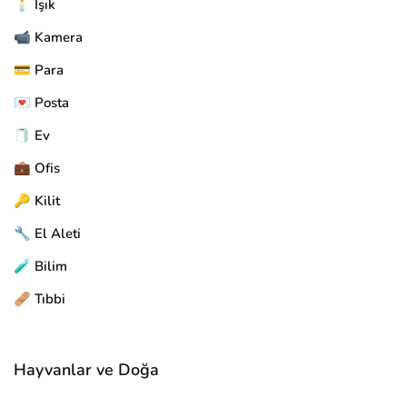
🕯️ Işık
📹 Kamera
💳 Para
💌 Posta
🧻 Ev
💼 Ofis
🔑 Kilit
🔧 El Aleti
🧪 Bilim
🩹 Tıbbi
Hayvanlar ve Doğa