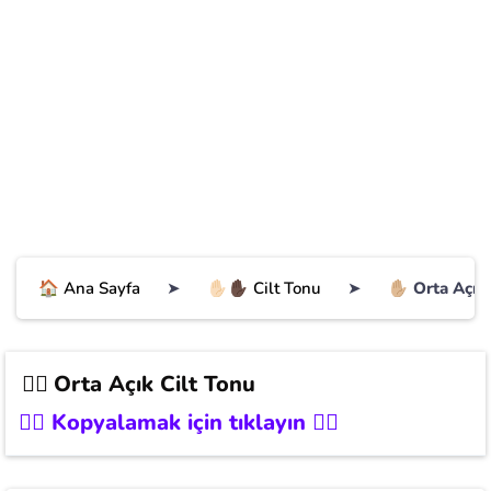
🏠 Ana Sayfa
➤
✋🏻✋🏿 Cilt Tonu
➤
✋🏼 Orta Açık
✋🏼
Orta Açık Cilt Tonu
👉🏼 Kopyalamak için tıklayın 👇🏼