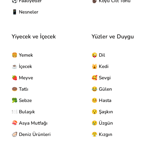
⚽ Faaliyetler
✋🏿 Koyu Cilt Tonu
📱 Nesneler
Yiyecek ve İçecek
Yüzler ve Duygu
🍔 Yemek
😜 Dil
☕ İçecek
🙀 Kedi
🍓 Meyve
🥰 Sevgi
🍩 Tatlı
😂 Gülen
🥦 Sebze
🤒 Hasta
🍽️ Bulaşık
😯 Şaşkın
🍣 Asya Mutfağı
😢 Üzgün
🦪 Deniz Ürünleri
😤 Kızgın