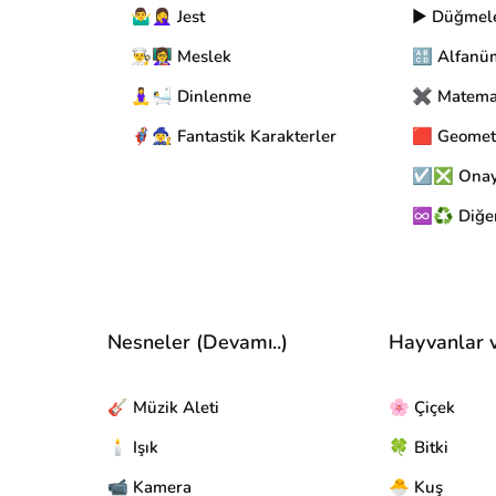
🤷‍♂️🤦‍♀️ Jest
▶️ Düğmel
👨‍🍳👩‍🏫 Meslek
🔠 Alfanü
🧘‍♀️🛀 Dinlenme
✖️ Matema
🦸‍♂️🧙‍♀️ Fantastik Karakterler
🟥 Geomet
☑️❎ Onay 
♾️♻️ Diğe
Nesneler (Devamı..)
Hayvanlar 
🎸 Müzik Aleti
🌸 Çiçek
🕯️ Işık
🍀 Bitki
📹 Kamera
🐣 Kuş