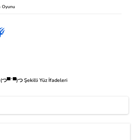
a Oyunu
(つ▀¯▀)つ Şekilli Yüz İfadeleri