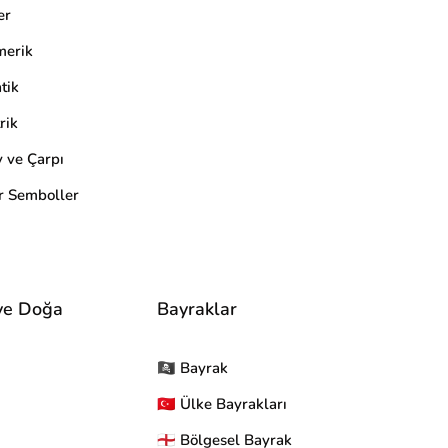
er
merik
tik
rik
ve Çarpı
r Semboller
ve Doğa
Bayraklar
🏴‍☠ Bayrak
🇹🇷 Ülke Bayrakları
🏴󠁧󠁢󠁥󠁮󠁧󠁿 Bölgesel Bayrak