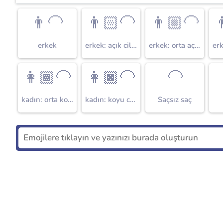
👨‍🦲
👨🏻‍🦲
👨🏼‍🦲

erkek
erkek: açık cilt tonu
erkek: orta açık cilt tonu
👩🏾‍🦲
👩🏿‍🦲
🦲
kadın: orta koyu cilt tonu
kadın: koyu cilt tonu
Saçsız saç