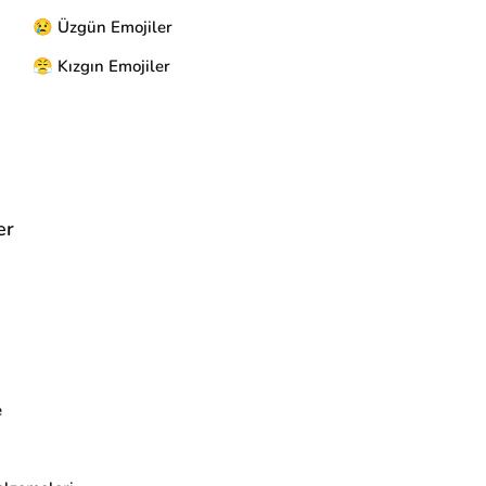
😢 Üzgün Emojiler
😤 Kızgın Emojiler
er
e