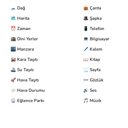
🗻 Dağ
👜 Çanta
🗺️ Harita
🎩 Şapka
⏰ Zaman
📱 Telefon
🕋 Dini Yerler
💻 Bilgisayar
🌃 Manzara
🖊️ Kalem
🚂 Kara Taşıtı
📖 Kitap
🚢 Su Taşıtı
📃 Sayfa
🚀 Hava Taşıtı
👓 Gözlük
⛈️ Hava Durumu
🔊 Ses
🎡 Eğlence Parkı
🎵 Müzik