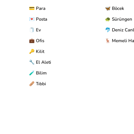
💳 Para
🦋 Böcek
💌 Posta
🐢 Sürüngen
🧻 Ev
🐬 Deniz Canl
💼 Ofis
🦌 Memeli Ha
🔑 Kilit
🔧 El Aleti
🧪 Bilim
🩹 Tıbbi