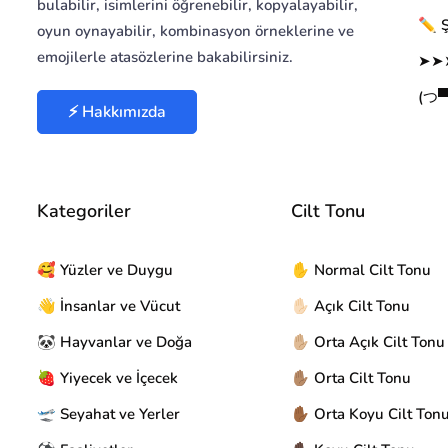
bulabilir, isimlerini öğrenebilir, kopyalayabilir,
✏️ Ş
oyun oynayabilir, kombinasyon örneklerine ve
emojilerle atasözlerine bakabilirsiniz.
➤➤➤
(つ▀¯
⚡ Hakkımızda
Kategoriler
Cilt Tonu
🥰 Yüzler ve Duygu
✋ Normal Cilt Tonu
👋 İnsanlar ve Vücut
✋🏻 Açık Cilt Tonu
🐼 Hayvanlar ve Doğa
✋🏼 Orta Açık Cilt Tonu
🍓 Yiyecek ve İçecek
✋🏽 Orta Cilt Tonu
🛫 Seyahat ve Yerler
✋🏾 Orta Koyu Cilt Ton