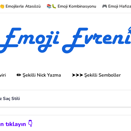
 Emojilerle Atasözü
📚🐛 Emoji Kombinasyonu
🎮 Emoji Hafız
iri
✏️ Şekilli Nick Yazma
➤➤➤ Şekilli Semboller
sız Saç Stili
 tıklayın 👇