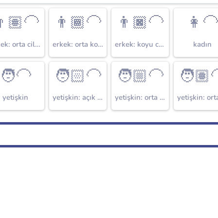
🏽‍🦲
👨🏾‍🦲
👨🏿‍🦲
👩‍
erkek: orta cilt tonu
erkek: orta koyu cilt tonu
erkek: koyu cilt tonu
kadın
🧑‍🦲
🧑🏻‍🦲
🧑🏼‍🦲
🧑🏽‍
yetişkin
yetişkin: açık cilt tonu
yetişkin: orta açık cilt tonu