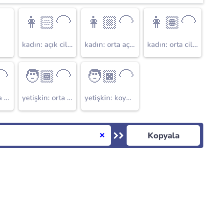

👩🏻‍🦲
👩🏼‍🦲
👩🏽‍🦲
kadın: açık cilt tonu
kadın: orta açık cilt tonu
kadın: orta cilt tonu
🦲
🧑🏾‍🦲
🧑🏿‍🦲
yetişkin: orta cilt tonu
yetişkin: orta koyu cilt tonu
yetişkin: koyu cilt tonu
Kopyala
❌