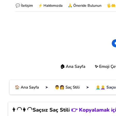
💬 İletişim
⚡ Hakkımızda
🙏 Öneride Bulunun
🖐🤲
🏠 Ana Sayfa
✨ Emoji Çev
🏠 Ana Sayfa
➤
👨👩 Saç Stili
➤
👨‍🦲👩‍🦲 Saç
👨‍🦲👩‍🦲
Saçsız Saç Stili
👉 Kopyalamak için