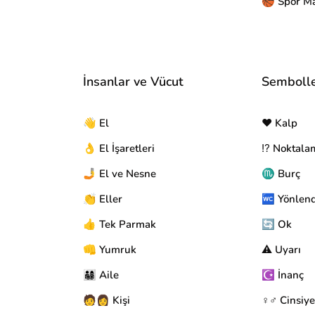
🏀 Spor Ma
İnsanlar ve Vücut
Semboll
👋 El
❤️ Kalp
👌 El İşaretleri
⁉️ Noktala
🤳 El ve Nesne
♏ Burç
👏 Eller
🚾 Yönlen
👍 Tek Parmak
🔄 Ok
👊 Yumruk
⚠️ Uyarı
👨‍👩‍👧‍👦 Aile
☪️ İnanç
🧑👩 Kişi
♀️♂️ Cinsiye