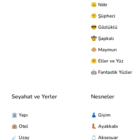
🤐 Nötr
🤨 Şüpheci
😎 Gözlüklü
🤠 Şapkalı
🐵 Maymun
🤗 Eller ve Yüz
🤖 Fantastik Yüzler
Seyahat ve Yerler
Nesneler
🏛️ Yapı
👗 Giyim
🏨 Otel
👢 Ayakkabı
☄️ Uzay
💍 Aksesuar