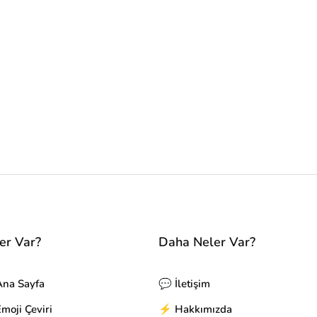
er Var?
Daha Neler Var?
Ana Sayfa
💬 İletişim
oji Çeviri
⚡ Hakkımızda