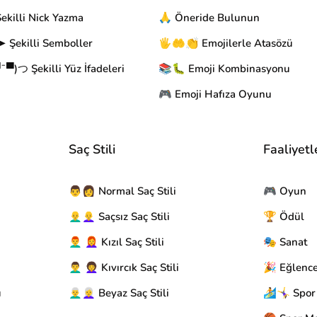
ekilli Nick Yazma
🙏 Öneride Bulunun
 Şekilli Semboller
🖐🤲👏 Emojilerle Atasözü
▀)つ Şekilli Yüz İfadeleri
📚🐛 Emoji Kombinasyonu
🎮 Emoji Hafıza Oyunu
Saç Stili
Faaliyetl
👨👩 Normal Saç Stili
🎮 Oyun
👨‍🦲👩‍🦲 Saçsız Saç Stili
🏆 Ödül
👨‍🦰 👩‍🦰 Kızıl Saç Stili
🎭 Sanat
👨‍🦱 👩‍🦱 Kıvırcık Saç Stili
🎉 Eğlenc
u
👨‍🦳👩‍🦳 Beyaz Saç Stili
🏄🤸‍♀️ Spor