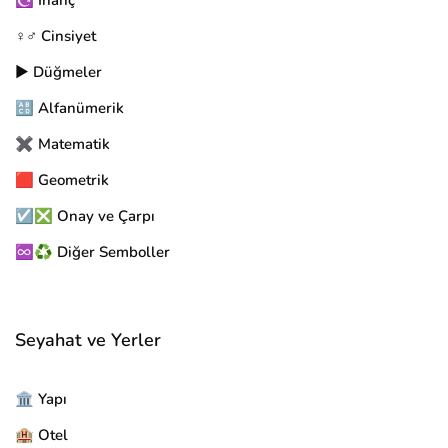
☪️ İnanç
♀️♂️ Cinsiyet
▶️ Düğmeler
🔠 Alfanümerik
✖️ Matematik
🟥 Geometrik
☑️❎ Onay ve Çarpı
♾️♻️ Diğer Semboller
Seyahat ve Yerler
🏛️ Yapı
🏨 Otel