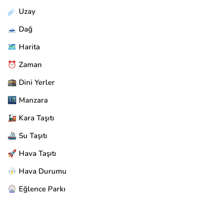
☄️ Uzay
🗻 Dağ
🗺️ Harita
⏰ Zaman
🕋 Dini Yerler
🌃 Manzara
🚂 Kara Taşıtı
🚢 Su Taşıtı
🚀 Hava Taşıtı
⛈️ Hava Durumu
🎡 Eğlence Parkı