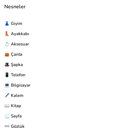
Nesneler
👗 Giyim
👢 Ayakkabı
💍 Aksesuar
👜 Çanta
🎩 Şapka
📱 Telefon
💻 Bilgisayar
🖊️ Kalem
📖 Kitap
📃 Sayfa
👓 Gözlük