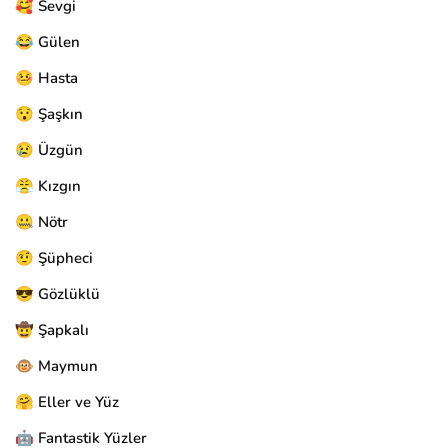
🥰 Sevgi
😂 Gülen
🤒 Hasta
😯 Şaşkın
😢 Üzgün
😤 Kızgın
🤐 Nötr
🤨 Şüpheci
😎 Gözlüklü
🤠 Şapkalı
🐵 Maymun
🤗 Eller ve Yüz
🤖 Fantastik Yüzler