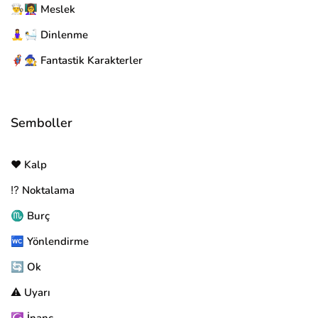
👨‍🍳👩‍🏫 Meslek
🧘‍♀️🛀 Dinlenme
🦸‍♂️🧙‍♀️ Fantastik Karakterler
Semboller
❤️ Kalp
⁉️ Noktalama
♏ Burç
🚾 Yönlendirme
🔄 Ok
⚠️ Uyarı