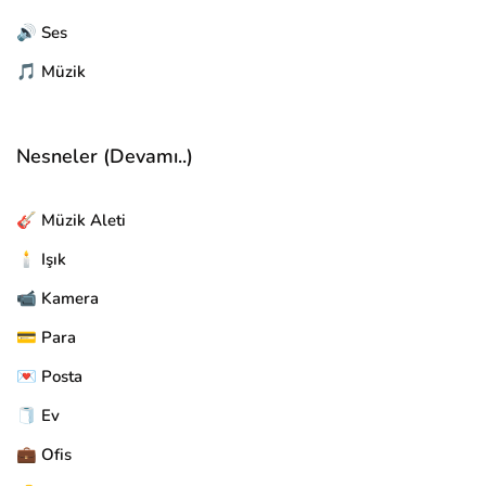
🔊 Ses
🎵 Müzik
Nesneler (Devamı..)
🎸 Müzik Aleti
🕯️ Işık
📹 Kamera
💳 Para
💌 Posta
🧻 Ev
💼 Ofis