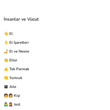
İnsanlar ve Vücut
👋 El
👌 El İşaretleri
🤳 El ve Nesne
👏 Eller
👍 Tek Parmak
👊 Yumruk
👨‍👩‍👧‍👦 Aile
🧑👩 Kişi
🤷‍♂️🤦‍♀️ Jest