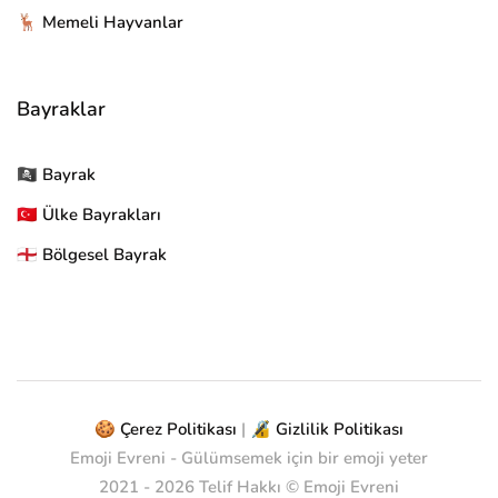
🦌 Memeli Hayvanlar
Bayraklar
🏴‍☠ Bayrak
🇹🇷 Ülke Bayrakları
🏴󠁧󠁢󠁥󠁮󠁧󠁿 Bölgesel Bayrak
🍪 Çerez Politikası
|
🔏 Gizlilik Politikası
Emoji Evreni - Gülümsemek için bir emoji yeter
2021 -
2026
Telif Hakkı © Emoji Evreni