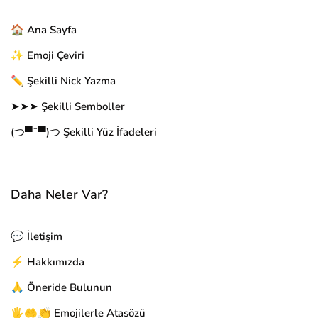
🏠 Ana Sayfa
✨ Emoji Çeviri
✏️ Şekilli Nick Yazma
➤➤➤ Şekilli Semboller
(つ▀¯▀)つ Şekilli Yüz İfadeleri
Daha Neler Var?
💬 İletişim
⚡ Hakkımızda
🙏 Öneride Bulunun
🖐🤲👏 Emojilerle Atasözü