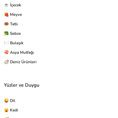
☕ İçecek
🍓 Meyve
🍩 Tatlı
🥦 Sebze
🍽️ Bulaşık
🍣 Asya Mutfağı
🦪 Deniz Ürünleri
Yüzler ve Duygu
😜 Dil
🙀 Kedi