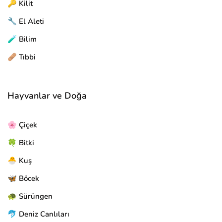
🔑 Kilit
🔧 El Aleti
🧪 Bilim
🩹 Tıbbi
Hayvanlar ve Doğa
🌸 Çiçek
🍀 Bitki
🐣 Kuş
🦋 Böcek
🐢 Sürüngen
🐬 Deniz Canlıları