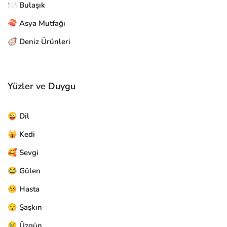
🍽️ Bulaşık
🍣 Asya Mutfağı
🦪 Deniz Ürünleri
Yüzler ve Duygu
😜 Dil
🙀 Kedi
🥰 Sevgi
😂 Gülen
🤒 Hasta
😯 Şaşkın
😢 Üzgün