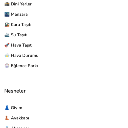
🕋 Dini Yerler
🌃 Manzara
🚂 Kara Taşıtı
🚢 Su Taşıtı
🚀 Hava Taşıtı
⛈️ Hava Durumu
🎡 Eğlence Parkı
Nesneler
👗 Giyim
👢 Ayakkabı