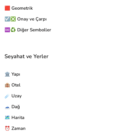
🟥 Geometrik
☑️❎ Onay ve Çarpı
♾️♻️ Diğer Semboller
Seyahat ve Yerler
🏛️ Yapı
🏨 Otel
☄️ Uzay
🗻 Dağ
🗺️ Harita
⏰ Zaman