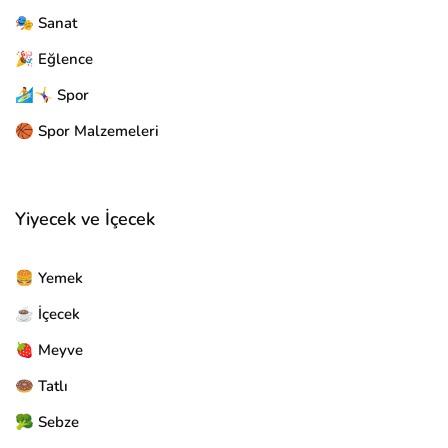
🎭 Sanat
🎉 Eğlence
🏄🤸‍♀️ Spor
🏀 Spor Malzemeleri
Yiyecek ve İçecek
🍔 Yemek
☕ İçecek
🍓 Meyve
🍩 Tatlı
🥦 Sebze