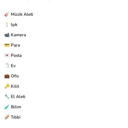
🎸 Müzik Aleti
🕯️ Işık
📹 Kamera
💳 Para
💌 Posta
🧻 Ev
💼 Ofis
🔑 Kilit
🔧 El Aleti
🧪 Bilim
🩹 Tıbbi