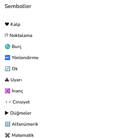
Semboller
❤️ Kalp
⁉️ Noktalama
♏ Burç
🚾 Yönlendirme
🔄 Ok
⚠️ Uyarı
☪️ İnanç
♀️♂️ Cinsiyet
▶️ Düğmeler
🔠 Alfanümerik
✖️ Matematik