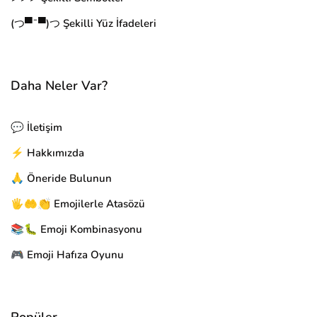
(つ▀¯▀)つ Şekilli Yüz İfadeleri
Daha Neler Var?
💬 İletişim
⚡ Hakkımızda
🙏 Öneride Bulunun
🖐🤲👏 Emojilerle Atasözü
📚🐛 Emoji Kombinasyonu
🎮 Emoji Hafıza Oyunu
Popüler