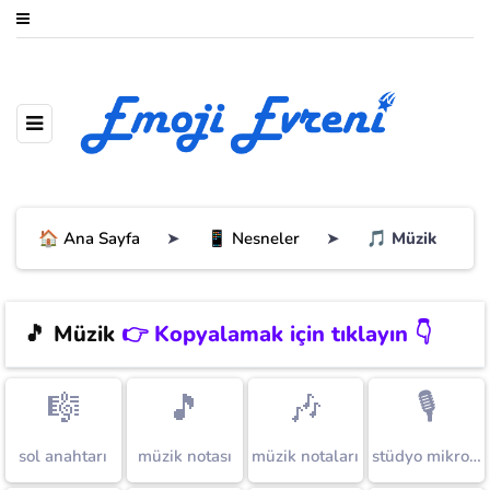
🏠 Ana Sayfa
➤
📱 Nesneler
➤
🎵 Müzik
🎵
Müzik
👉 Kopyalamak için tıklayın 👇
🎼
🎵
🎶
🎙️
sol anahtarı
müzik notası
müzik notaları
stüdyo mikrofonu