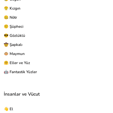
😤 Kızgın
🤐 Nötr
🤨 Şüpheci
😎 Gözlüklü
🤠 Şapkalı
🐵 Maymun
🤗 Eller ve Yüz
🤖 Fantastik Yüzler
İnsanlar ve Vücut
👋 El