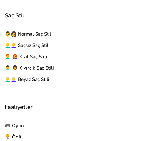
Saç Stili
👨👩 Normal Saç Stili
👨‍🦲👩‍🦲 Saçsız Saç Stili
👨‍🦰 👩‍🦰 Kızıl Saç Stili
👨‍🦱 👩‍🦱 Kıvırcık Saç Stili
👨‍🦳👩‍🦳 Beyaz Saç Stili
Faaliyetler
🎮 Oyun
🏆 Ödül