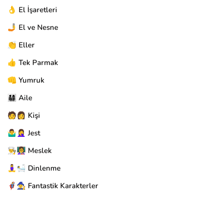
👌 El İşaretleri
🤳 El ve Nesne
👏 Eller
👍 Tek Parmak
👊 Yumruk
👨‍👩‍👧‍👦 Aile
🧑👩 Kişi
🤷‍♂️🤦‍♀️ Jest
👨‍🍳👩‍🏫 Meslek
🧘‍♀️🛀 Dinlenme
🦸‍♂️🧙‍♀️ Fantastik Karakterler