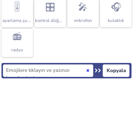
🎚️
🎛️
🎤
🎧
ayarlama çubuğu
kontrol düğmeleri
mikrofon
kulaklık
📻
radyo
Kopyala
❌