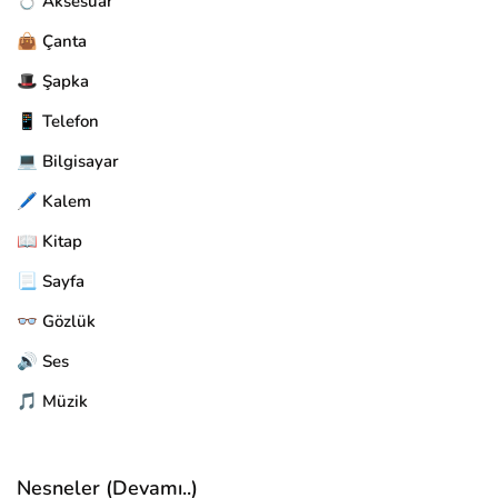
💍 Aksesuar
👜 Çanta
🎩 Şapka
📱 Telefon
💻 Bilgisayar
🖊️ Kalem
📖 Kitap
📃 Sayfa
👓 Gözlük
🔊 Ses
🎵 Müzik
Nesneler (Devamı..)