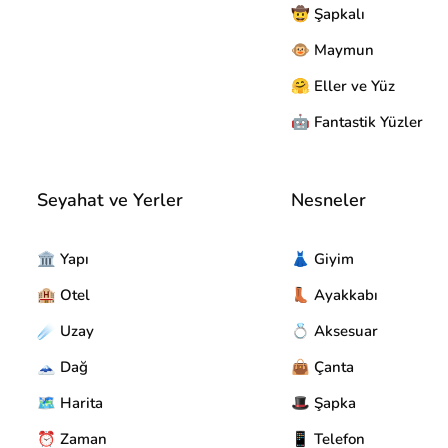
🤠 Şapkalı
🐵 Maymun
🤗 Eller ve Yüz
🤖 Fantastik Yüzler
Seyahat ve Yerler
Nesneler
🏛️ Yapı
👗 Giyim
🏨 Otel
👢 Ayakkabı
☄️ Uzay
💍 Aksesuar
🗻 Dağ
👜 Çanta
🗺️ Harita
🎩 Şapka
⏰ Zaman
📱 Telefon