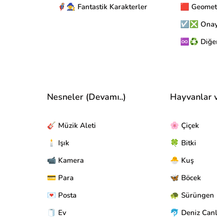
🦸‍♂️🧙‍♀️ Fantastik Karakterler
🟥 Geomet
☑️❎ Onay 
♾️♻️ Diğe
Nesneler (Devamı..)
Hayvanlar 
🎸 Müzik Aleti
🌸 Çiçek
🕯️ Işık
🍀 Bitki
📹 Kamera
🐣 Kuş
💳 Para
🦋 Böcek
💌 Posta
🐢 Sürüngen
🧻 Ev
🐬 Deniz Canl