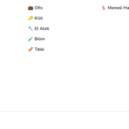
💼 Ofis
🦌 Memeli Ha
🔑 Kilit
🔧 El Aleti
🧪 Bilim
🩹 Tıbbi