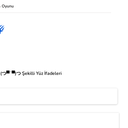
a Oyunu
(つ▀¯▀)つ Şekilli Yüz İfadeleri