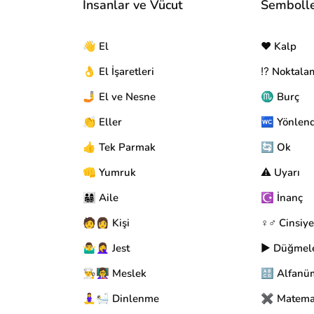
İnsanlar ve Vücut
Semboll
👋 El
❤️ Kalp
👌 El İşaretleri
⁉️ Noktala
🤳 El ve Nesne
♏ Burç
👏 Eller
🚾 Yönlen
👍 Tek Parmak
🔄 Ok
👊 Yumruk
⚠️ Uyarı
👨‍👩‍👧‍👦 Aile
☪️ İnanç
🧑👩 Kişi
♀️♂️ Cinsiye
🤷‍♂️🤦‍♀️ Jest
▶️ Düğmel
👨‍🍳👩‍🏫 Meslek
🔠 Alfanü
🧘‍♀️🛀 Dinlenme
✖️ Matema