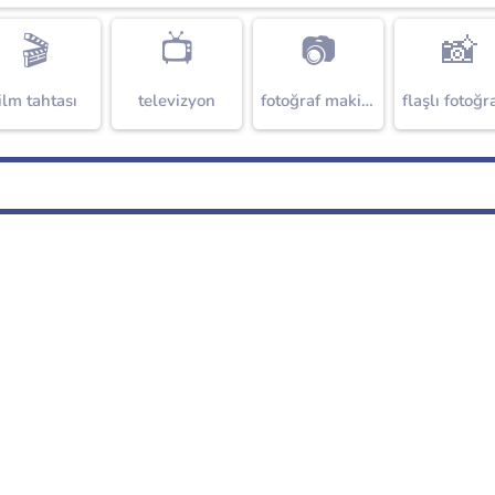
🎬
📺
📷
📸
ilm tahtası
televizyon
fotoğraf makinesi