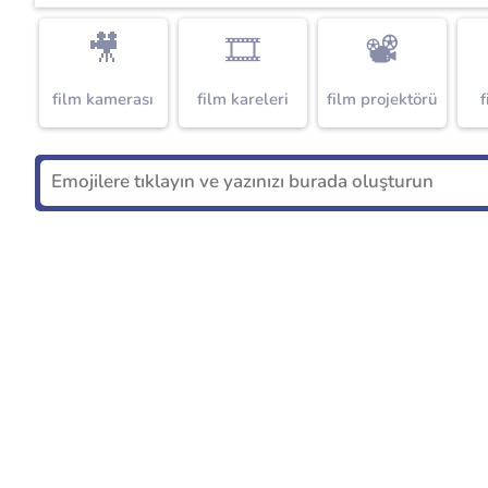
🎥
🎞️
📽️
film kamerası
film kareleri
film projektörü
f