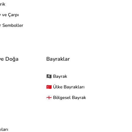
rik
ve Çarpı
r Semboller
ve Doğa
Bayraklar
🏴‍☠ Bayrak
🇹🇷 Ülke Bayrakları
🏴󠁧󠁢󠁥󠁮󠁧󠁿 Bölgesel Bayrak
ıları