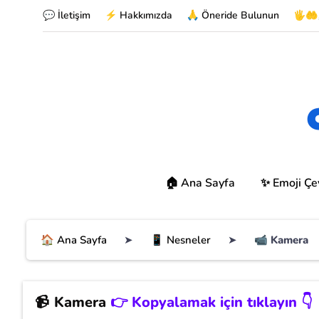
💬 İletişim
⚡ Hakkımızda
🙏 Öneride Bulunun
🖐🤲
🏠 Ana Sayfa
✨ Emoji Çev
🏠 Ana Sayfa
➤
📱 Nesneler
➤
📹 Kamera
📹
Kamera
👉 Kopyalamak için tıklayın 👇