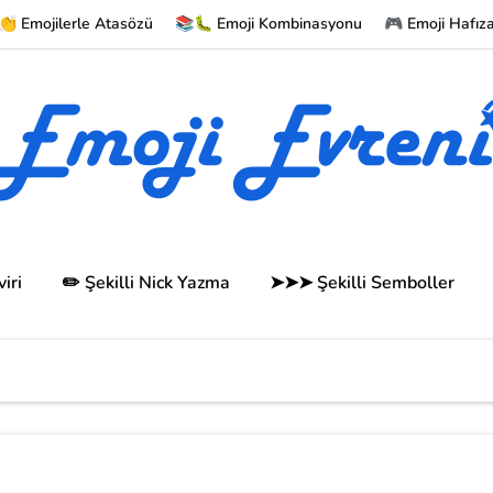
 Emojilerle Atasözü
📚🐛 Emoji Kombinasyonu
🎮 Emoji Hafız
iri
✏️ Şekilli Nick Yazma
➤➤➤ Şekilli Semboller