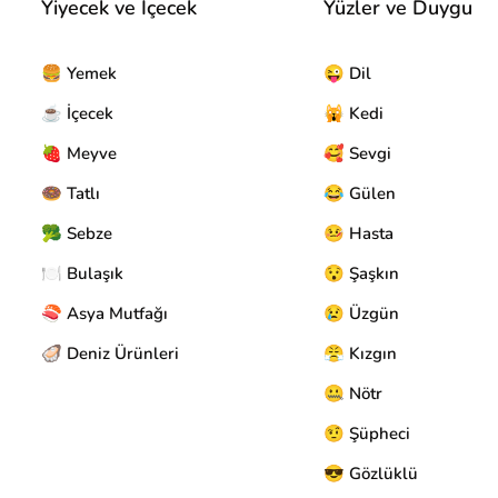
Yiyecek ve İçecek
Yüzler ve Duygu
🍔 Yemek
😜 Dil
☕ İçecek
🙀 Kedi
🍓 Meyve
🥰 Sevgi
🍩 Tatlı
😂 Gülen
🥦 Sebze
🤒 Hasta
🍽️ Bulaşık
😯 Şaşkın
🍣 Asya Mutfağı
😢 Üzgün
🦪 Deniz Ürünleri
😤 Kızgın
🤐 Nötr
🤨 Şüpheci
😎 Gözlüklü