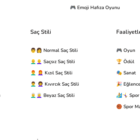
🎮 Emoji Hafıza Oyunu
Saç Stili
Faaliyetl
👨👩 Normal Saç Stili
🎮 Oyun
👨‍🦲👩‍🦲 Saçsız Saç Stili
🏆 Ödül
👨‍🦰 👩‍🦰 Kızıl Saç Stili
🎭 Sanat
👨‍🦱 👩‍🦱 Kıvırcık Saç Stili
🎉 Eğlenc
u
👨‍🦳👩‍🦳 Beyaz Saç Stili
🏄🤸‍♀️ Spor
🏀 Spor Ma