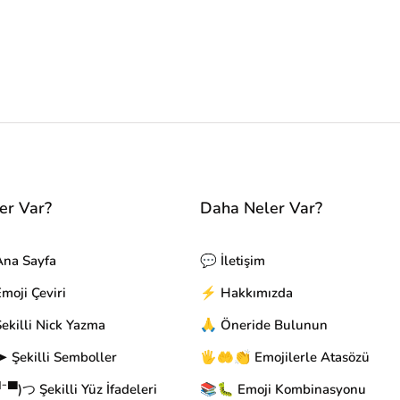
er Var?
Daha Neler Var?
Ana Sayfa
💬 İletişim
oji Çeviri
⚡ Hakkımızda
ekilli Nick Yazma
🙏 Öneride Bulunun
 Şekilli Semboller
🖐🤲👏 Emojilerle Atasözü
▀)つ Şekilli Yüz İfadeleri
📚🐛 Emoji Kombinasyonu