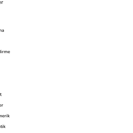
er
ma
dirme
t
er
merik
tik