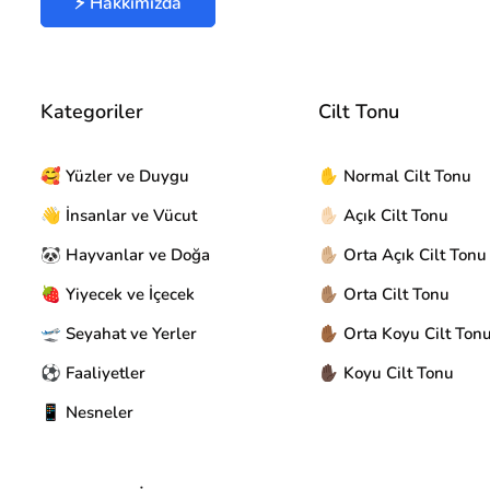
⚡ Hakkımızda
Kategoriler
Cilt Tonu
🥰 Yüzler ve Duygu
✋ Normal Cilt Tonu
👋 İnsanlar ve Vücut
✋🏻 Açık Cilt Tonu
🐼 Hayvanlar ve Doğa
✋🏼 Orta Açık Cilt Tonu
🍓 Yiyecek ve İçecek
✋🏽 Orta Cilt Tonu
🛫 Seyahat ve Yerler
✋🏾 Orta Koyu Cilt Ton
⚽ Faaliyetler
✋🏿 Koyu Cilt Tonu
📱 Nesneler