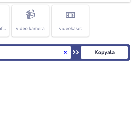
📹
📼
flaşlı fotoğraf makinesi
video kamera
videokaset
Kopyala
❌