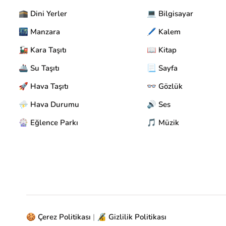
🕋 Dini Yerler
💻 Bilgisayar
🌃 Manzara
🖊️ Kalem
🚂 Kara Taşıtı
📖 Kitap
🚢 Su Taşıtı
📃 Sayfa
🚀 Hava Taşıtı
👓 Gözlük
⛈️ Hava Durumu
🔊 Ses
🎡 Eğlence Parkı
🎵 Müzik
🍪 Çerez Politikası
|
🔏 Gizlilik Politikası