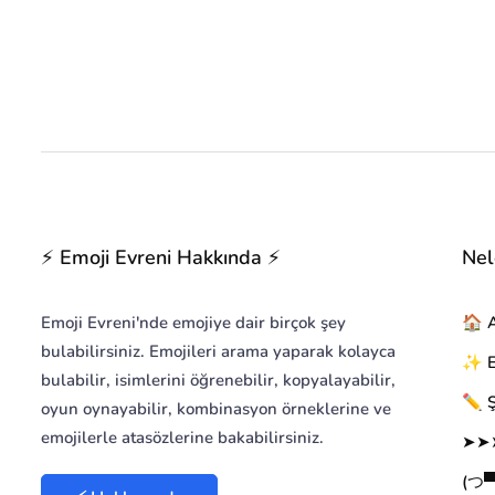
⚡ Emoji Evreni Hakkında ⚡
Nel
Emoji Evreni'nde emojiye dair birçok şey
🏠 
bulabilirsiniz. Emojileri arama yaparak kolayca
✨ Em
bulabilir, isimlerini öğrenebilir, kopyalayabilir,
✏️ Ş
oyun oynayabilir, kombinasyon örneklerine ve
emojilerle atasözlerine bakabilirsiniz.
➤➤➤
(つ▀¯