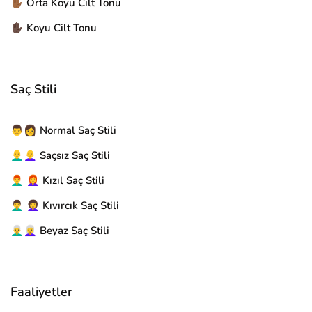
✋🏾 Orta Koyu Cilt Tonu
✋🏿 Koyu Cilt Tonu
Saç Stili
👨👩 Normal Saç Stili
👨‍🦲👩‍🦲 Saçsız Saç Stili
👨‍🦰 👩‍🦰 Kızıl Saç Stili
👨‍🦱 👩‍🦱 Kıvırcık Saç Stili
👨‍🦳👩‍🦳 Beyaz Saç Stili
Faaliyetler