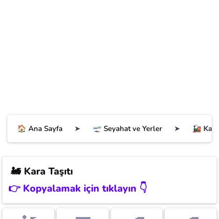
🏠 Ana Sayfa
➤
🛫 Seyahat ve Yerler
➤
🚂 Kara 
🚂
Kara Taşıtı
👉 Kopyalamak için tıklayın 👇