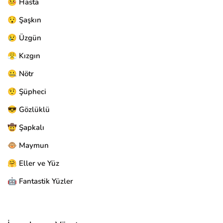
🤒 Hasta
😯 Şaşkın
😢 Üzgün
😤 Kızgın
🤐 Nötr
🤨 Şüpheci
😎 Gözlüklü
🤠 Şapkalı
🐵 Maymun
🤗 Eller ve Yüz
🤖 Fantastik Yüzler