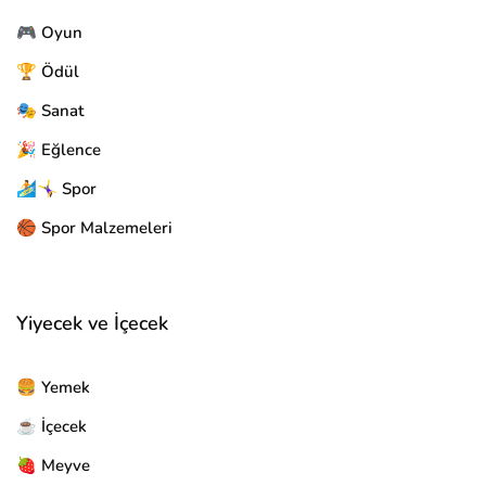
🎮 Oyun
🏆 Ödül
🎭 Sanat
🎉 Eğlence
🏄🤸‍♀️ Spor
🏀 Spor Malzemeleri
Yiyecek ve İçecek
🍔 Yemek
☕ İçecek
🍓 Meyve