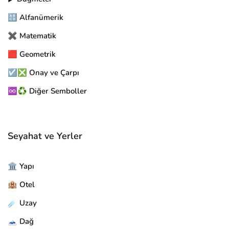
🔠 Alfanümerik
✖️ Matematik
🟥 Geometrik
☑️❎ Onay ve Çarpı
♾️♻️ Diğer Semboller
Seyahat ve Yerler
🏛️ Yapı
🏨 Otel
☄️ Uzay
🗻 Dağ