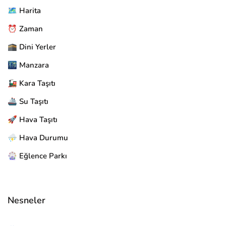
🗺️ Harita
⏰ Zaman
🕋 Dini Yerler
🌃 Manzara
🚂 Kara Taşıtı
🚢 Su Taşıtı
🚀 Hava Taşıtı
⛈️ Hava Durumu
🎡 Eğlence Parkı
Nesneler