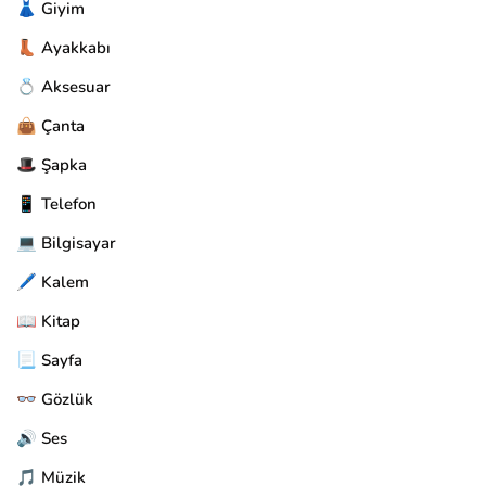
👗 Giyim
👢 Ayakkabı
💍 Aksesuar
👜 Çanta
🎩 Şapka
📱 Telefon
💻 Bilgisayar
🖊️ Kalem
📖 Kitap
📃 Sayfa
👓 Gözlük
🔊 Ses
🎵 Müzik