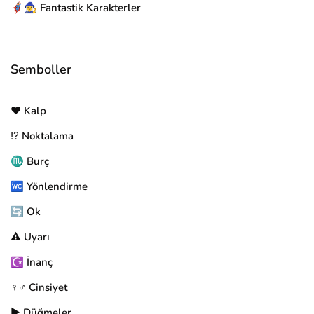
🦸‍♂️🧙‍♀️ Fantastik Karakterler
Semboller
❤️ Kalp
⁉️ Noktalama
♏ Burç
🚾 Yönlendirme
🔄 Ok
⚠️ Uyarı
☪️ İnanç
♀️♂️ Cinsiyet
▶️ Düğmeler