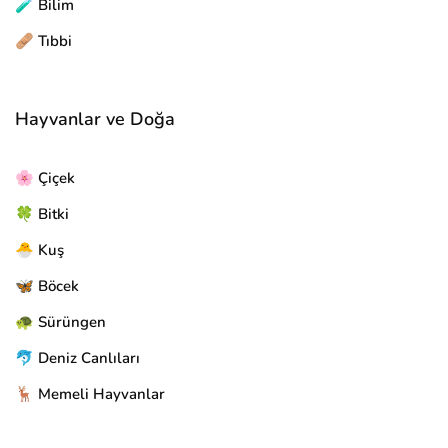
🧪 Bilim
🩹 Tıbbi
Hayvanlar ve Doğa
🌸 Çiçek
🍀 Bitki
🐣 Kuş
🦋 Böcek
🐢 Sürüngen
🐬 Deniz Canlıları
🦌 Memeli Hayvanlar