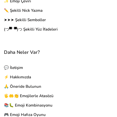
✨ Emoji Çeviri
✏️ Şekilli Nick Yazma
➤➤➤ Şekilli Semboller
(つ▀¯▀)つ Şekilli Yüz İfadeleri
Daha Neler Var?
💬 İletişim
⚡ Hakkımızda
🙏 Öneride Bulunun
🖐🤲👏 Emojilerle Atasözü
📚🐛 Emoji Kombinasyonu
🎮 Emoji Hafıza Oyunu