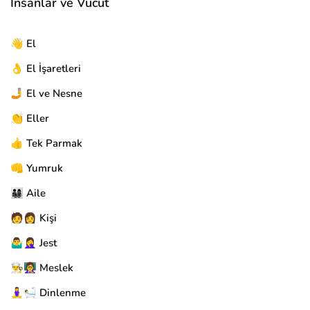
İnsanlar ve Vücut
👋 El
👌 El İşaretleri
🤳 El ve Nesne
👏 Eller
👍 Tek Parmak
👊 Yumruk
👨‍👩‍👧‍👦 Aile
🧑👩 Kişi
🤷‍♂️🤦‍♀️ Jest
👨‍🍳👩‍🏫 Meslek
🧘‍♀️🛀 Dinlenme