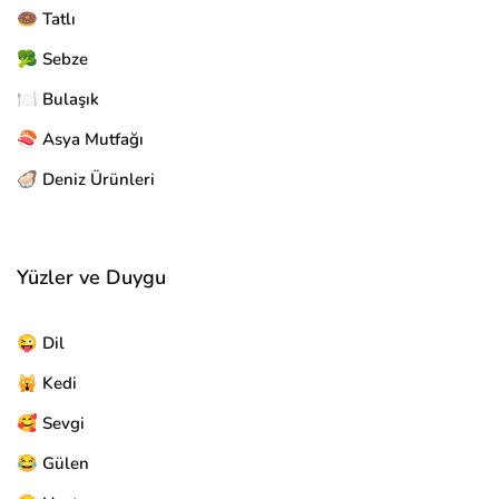
🍩 Tatlı
🥦 Sebze
🍽️ Bulaşık
🍣 Asya Mutfağı
🦪 Deniz Ürünleri
Yüzler ve Duygu
😜 Dil
🙀 Kedi
🥰 Sevgi
😂 Gülen