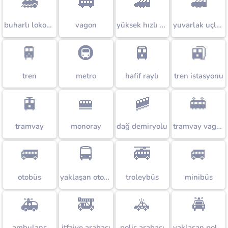
🚂
🚃
🚄
🚅
buharlı lokomotif
vagon
yüksek hızlı tren
yuvarlak uçlu yüksek hızlı tren
🚆
🚇
🚈
🚉
tren
metro
hafif raylı
tren istasyonu
🚊
🚝
🚞
🚋
tramvay
monoray
dağ demiryolu
tramvay vagonu
🚌
🚍
🚎
🚐
otobüs
yaklaşan otobüs
troleybüs
minibüs
🚑
🚒
🚓
🚔
ambulans
itfaiye arabası
polis arabası
yaklaşan polis arabası