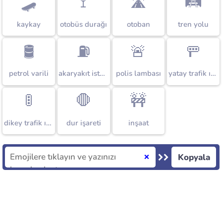
🛹
🚏
🛣️
🛤️
kaykay
otobüs durağı
otoban
tren yolu
🛢️
⛽
🚨
🚥
petrol varili
akaryakıt istasyonu
polis lambası
yatay trafik ışıkları
🚦
🛑
🚧
dikey trafik ışıkları
dur işareti
inşaat
Kopyala
❌