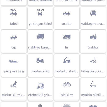
🚕
🚖
🚗
🚘
taksi
yaklaşan taksi
araba
yaklaşan araba
🚙
🚚
🚛
🚜
cip
nakliye kamyonu
tır
traktör
🏎️
🏍️
🛵
🦽
yarış arabası
motosiklet
motorlu skuter
tekerlekli sandalye
🦼
🛺
🚲
🛴
elektrikli tekerlekli sandalye
elektrikli çekçek
bisiklet
ayakla sürülen skuter