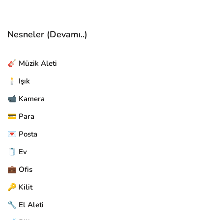
Nesneler (Devamı..)
🎸 Müzik Aleti
🕯️ Işık
📹 Kamera
💳 Para
💌 Posta
🧻 Ev
💼 Ofis
🔑 Kilit
🔧 El Aleti