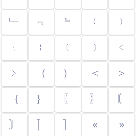
﹂
﹃
﹄
﹙
﹚
﹛
﹜
﹝
﹞
﹤
﹥
（
）
＜
＞
｛
｝
〖
〗
〘
〙
〚
〛
«
»