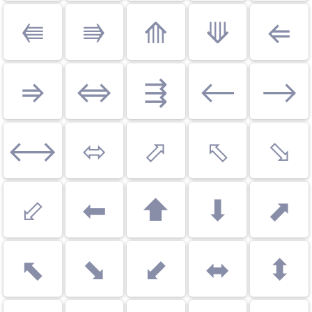
⭅
⭆
⟰
⟱
⇐
⇒
⇔
⇶
⟵
⟶
⟷
⬄
⬀
⬁
⬂
⬃
⬅
⬆
⬇
⬈
⬉
⬊
⬋
⬌
⬍