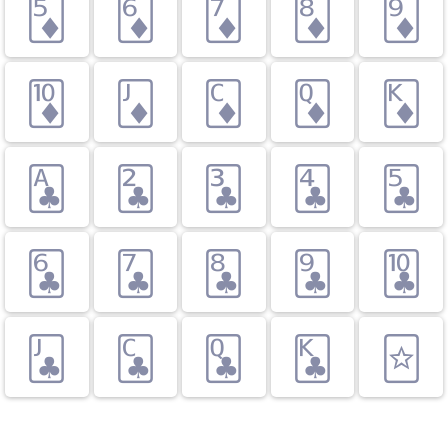
🃅
🃆
🃇
🃈
🃉
🃊
🃋
🃌
🃍
🃎
🃑
🃒
🃓
🃔
🃕
🃖
🃗
🃘
🃙
🃚
🃛
🃜
🃝
🃞
🃟