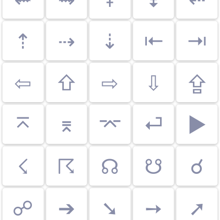
⇡
⇢
⇣
⇤
⇥
⇦
⇧
⇨
⇩
⇪
⌅
⌆
⌤
⏎
▶
☇
☈
☊
☋
☌
☍
➔
➘
➙
➚