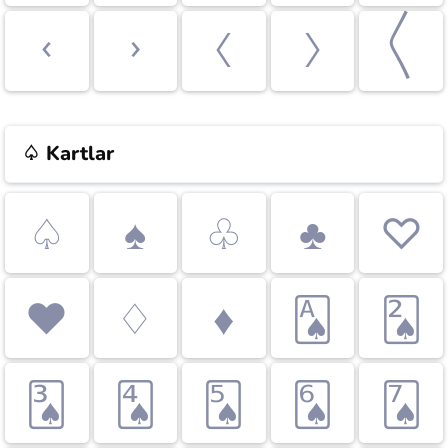
‹
›
〈
〉
〱
♤
Kartlar
♤
♠
♧
♣
♡
♥
♢
♦
🂡
🂢
🂣
🂤
🂥
🂦
🂧