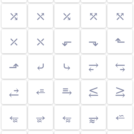
⤮
⤯
⤰
⤱
⤲
⤫
⤬
⬐
⬎
⬑
⬏
⤶
⤷
⥂
⥃
⥄
⭀
⥱
⥶
⥸
⭂
⭈
⭊
⥵
⭁