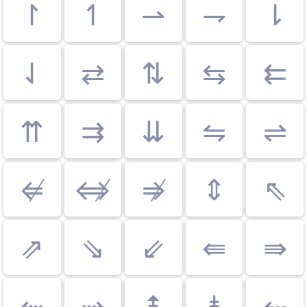
↾
↿
⇀
⇁
⇂
⇃
⇄
⇅
⇆
⇇
⇈
⇉
⇊
⇋
⇌
⇍
⇎
⇏
⇕
⇖
⇗
⇘
⇙
⇚
⇛
⇜
⇝
⇞
⇟
⇠