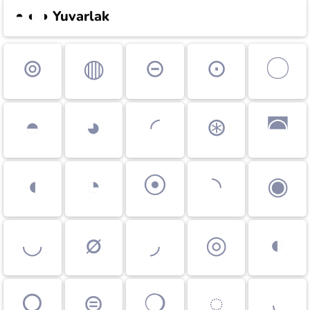
◓ ◐ ◑
Yuvarlak
⊚
◍
⊝
⊙
〇
◓
◕
◜
⊛
◚
◖
◔
⦿
◝
◉
◡
∅
◞
◎
◐
○
⊜
❍
◌
◟