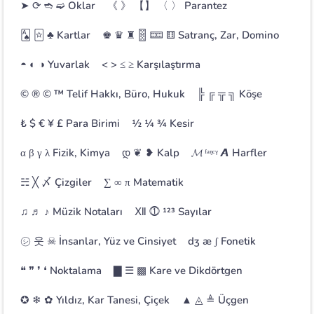
➤ ⟳ ➬ ➫
Oklar
《 》 【】 〈 〉
Parantez
🂡 🃟 ♣
Kartlar
♚ ♛ ♜ 🂋 🁡 ⚅
Satranç, Zar, Domino
◓ ◐ ◑
Yuvarlak
< > ≤ ≥
Karşılaştırma
© ® © ™
Telif Hakkı, Büro, Hukuk
╠ ╔ ╦ ╗
Köşe
₺ $ € ¥ £
Para Birimi
½ ¼ ¾
Kesir
α β γ λ
Fizik, Kimya
დ ❦ ❥
Kalp
𝓜 ᶠᵃᵑᶜᵞ 𝘼
Harfler
☵ ╳ 〆
Çizgiler
∑ ∞ π
Matematik
♫ ♬ ♪
Müzik Notaları
Ⅻ ⓵ ¹²³
Sayılar
㋛ 웃 ☠
İnsanlar, Yüz ve Cinsiyet
dʒ æ ʃ
Fonetik
❝ ❞ ❜ ❛
Noktalama
▇ ☰ ▩
Kare ve Dikdörtgen
✪ ❄ ✿
Yıldız, Kar Tanesi, Çiçek
▲ ◬ ≜
Üçgen