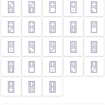
🁽
🁾
🁿
🂀
🂁
🂂
🂃
🂄
🂅
🂆
🂇
🂈
🂉
🂊
🂋
🂌
🂍
🂎
🂏
🂐
🂑
🂒
🂓