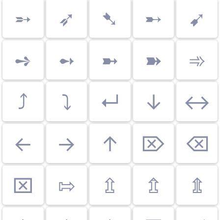
➵
➶
➷
➸
➹
➺
➻
➼
➽
➾
⤴
⤵
↵
↓
↔
←
→
↑
⌦
⌫
⌧
⇰
⇫
⇬
⇭