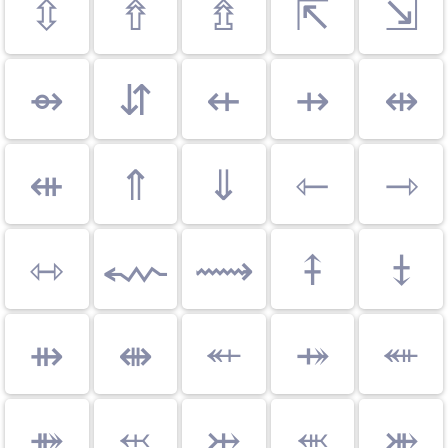
⇳
⇮
⇯
⇱
⇲
⇴
⇵
⇷
⇸
⇹
⇺
⇑
⇓
⇽
⇾
⇿
⬳
⟿
⤉
⤈
⇻
⇼
⬴
⤀
⬵
⤁
⬹
⤔
⬺
⤕