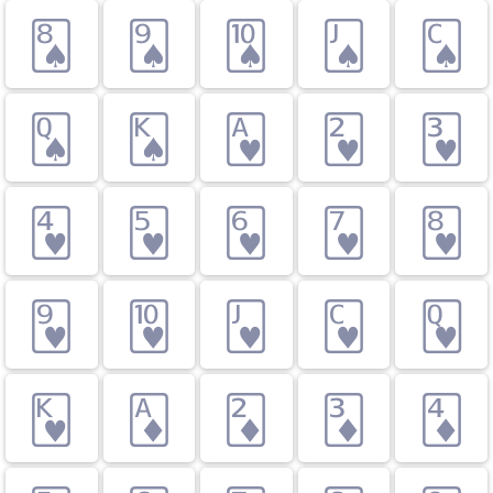
🂨
🂩
🂪
🂫
🂬
🂭
🂮
🂱
🂲
🂳
🂴
🂵
🂶
🂷
🂸
🂹
🂺
🂻
🂼
🂽
🂾
🃁
🃂
🃃
🃄