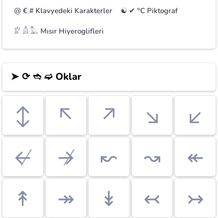
@ € #
Klavyedeki Karakterler
☯ ✔︎ °C
Piktograf
𓁨 𓀋 𓅓
Mısır Hiyeroglifleri
➤ ⟳ ➬ ➫
Oklar
↕
↖
↗
↘
↙
↚
↛
↜
↝
↞
↟
↠
↡
↢
↣