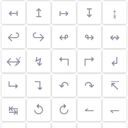
↤
↥
↦
↧
↨
↩
↪
↫
↬
↭
↮
↯
↰
↱
↲
↳
↴
↶
↷
↸
↹
↺
↻
↼
↽