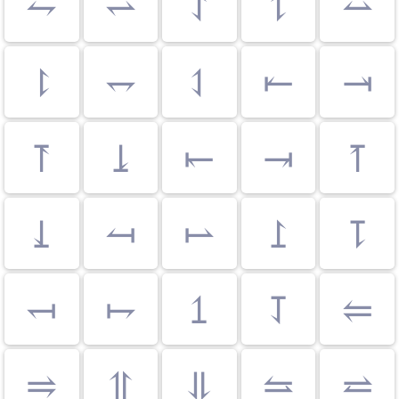
⥊
⥋
⥌
⥍
⥎
⥏
⥐
⥑
⥒
⥓
⥔
⥕
⥖
⥗
⥘
⥙
⥚
⥛
⥜
⥝
⥞
⥟
⥠
⥡
⥢
⥤
⥣
⥥
⥦
⥨