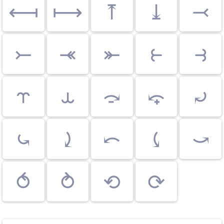
⟻
⟼
⤒
⤓
⤙
⤚
⤛
⤜
⥼
⥽
⥾
⥿
⤼
⤽
⤾
⤿
⤸
⤺
⤹
⤻
⥀
⥁
⟲
⟳