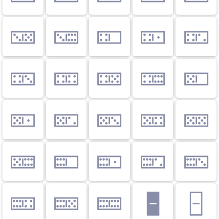
🁋
🁌
🁍
🁎
🁏
🁐
🁑
🁒
🁓
🁔
🁕
🁖
🁗
🁘
🁙
🁚
🁛
🁜
🁝
🁞
🁟
🁠
🁡
🁢
🁣