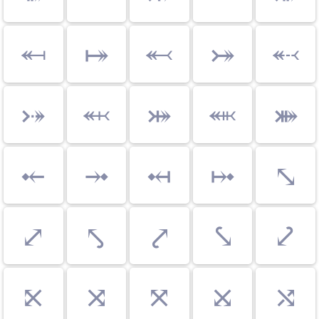
⬶
⤅
⬻
⤖
⬷
⤐
⬼
⤗
⬽
⤘
⤝
⤞
⤟
⤠
⤡
⤢
⤣
⤤
⤥
⤦
⤪
⤨
⤧
⤩
⤭