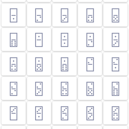
🁤
🁥
🁦
🁧
🁨
🁩
🁪
🁫
🁬
🁭
🁮
🁯
🁰
🁱
🁲
🁳
🁴
🁵
🁶
🁷
🁸
🁹
🁺
🁻
🁼