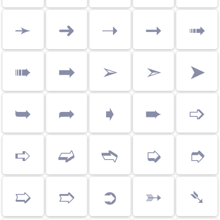
➛
➜
➝
➞
➟
➠
➡
➢
➣
➤
➥
➦
➧
➨
➩
➪
➫
➬
➭
➮
➯
➱
➲
➳
➴