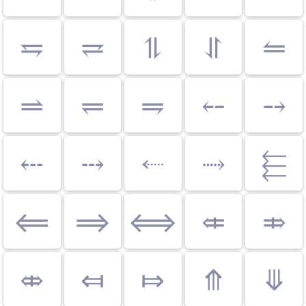
⥧
⥩
⥮
⥯
⥪
⥬
⥫
⥭
⤌
⤍
⤎
⤏
⬸
⤑
⬱
⟸
⟹
⟺
⤂
⤃
⤄
⤆
⤇
⤊
⤋