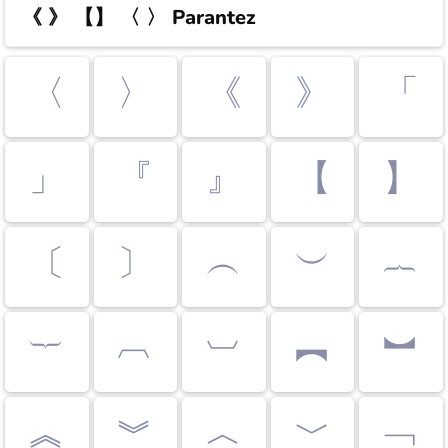
《 》 【】 〈 〉
Parantez
〈
〉
《
》
「
」
『
』
【
】
〔
〕
︵
︶
︷
︸
︹
︺
︻
︼
︽
︾
︿
﹀
﹁