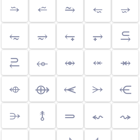
⭇
⭉
⥲
⭋
⭌
⥳
⥴
⥆
⥅
⥹
⥻
⬰
⥈
⬾
⥇
⬲
⟴
⥷
⭃
⥺
⭄
⥉
⥰
⬿
⤳