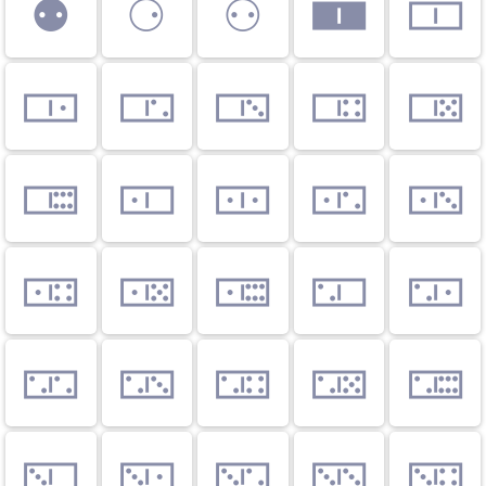
⚉
⚆
⚇
🀰
🀱
🀲
🀳
🀴
🀵
🀶
🀷
🀸
🀹
🀺
🀻
🀼
🀽
🀾
🀿
🁀
🁁
🁂
🁃
🁄
🁅
🁆
🁇
🁈
🁉
🁊