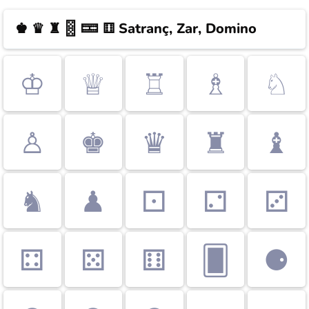
♚ ♛ ♜ 🂋 🁡 ⚅
Satranç, Zar, Domino
♔
♕
♖
♗
♘
♙
♚
♛
♜
♝
♞
♟
⚀
⚁
⚂
⚃
⚄
⚅
🂠
⚈