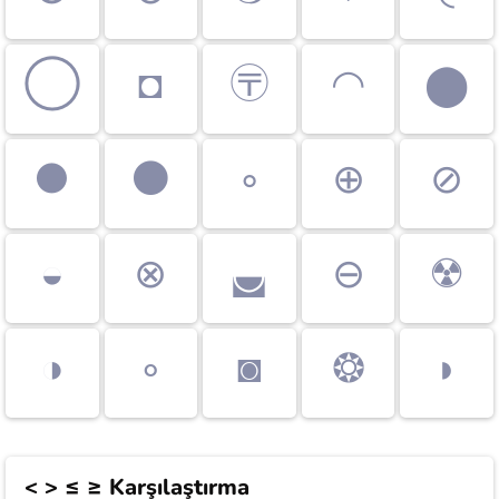
◯
◘
〶
◠
⬤
●
⚫
◦
⊕
⊘
◒
⊗
◛
⊖
☢
◑
∘
◙
❂
◗
< > ≤ ≥
Karşılaştırma