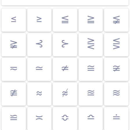
≤
≥
≦
≧
≨
≩
⊰
⊱
⋛
⋚
≂
≃
≄
≅
≆
≇
≈
≉
≊
≋
≌
≍
≎
≏
≐