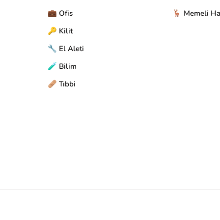
💼 Ofis
🦌 Memeli Ha
🔑 Kilit
🔧 El Aleti
🧪 Bilim
🩹 Tıbbi