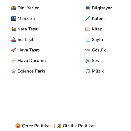
🕋 Dini Yerler
💻 Bilgisayar
🌃 Manzara
🖊️ Kalem
🚂 Kara Taşıtı
📖 Kitap
🚢 Su Taşıtı
📃 Sayfa
🚀 Hava Taşıtı
👓 Gözlük
⛈️ Hava Durumu
🔊 Ses
🎡 Eğlence Parkı
🎵 Müzik
🍪 Çerez Politikası
|
🔏 Gizlilik Politikası