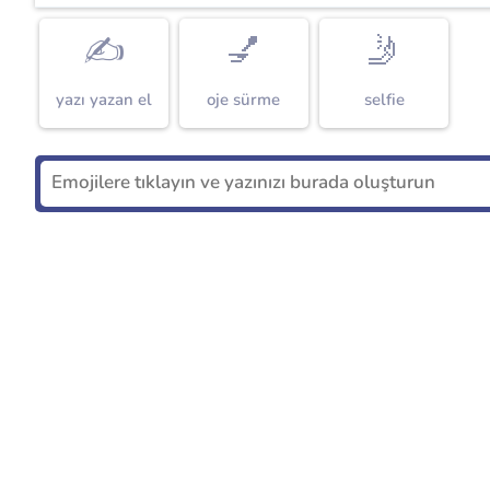
✍
💅
🤳
yazı yazan el
oje sürme
selfie