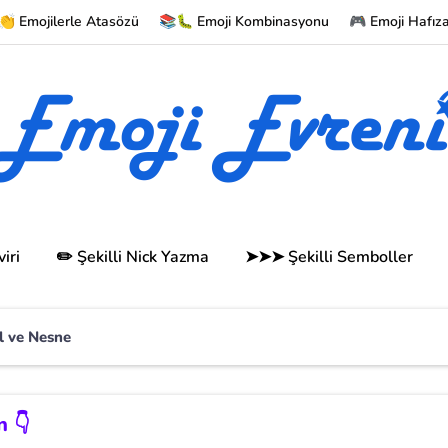
 Emojilerle Atasözü
📚🐛 Emoji Kombinasyonu
🎮 Emoji Hafız
iri
✏️ Şekilli Nick Yazma
➤➤➤ Şekilli Semboller
l ve Nesne
n 👇