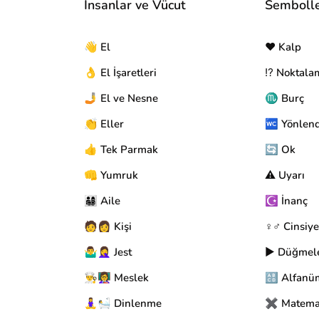
İnsanlar ve Vücut
Semboll
👋 El
❤️ Kalp
👌 El İşaretleri
⁉️ Noktala
🤳 El ve Nesne
♏ Burç
👏 Eller
🚾 Yönlen
👍 Tek Parmak
🔄 Ok
👊 Yumruk
⚠️ Uyarı
👨‍👩‍👧‍👦 Aile
☪️ İnanç
🧑👩 Kişi
♀️♂️ Cinsiye
🤷‍♂️🤦‍♀️ Jest
▶️ Düğmel
👨‍🍳👩‍🏫 Meslek
🔠 Alfanü
🧘‍♀️🛀 Dinlenme
✖️ Matema