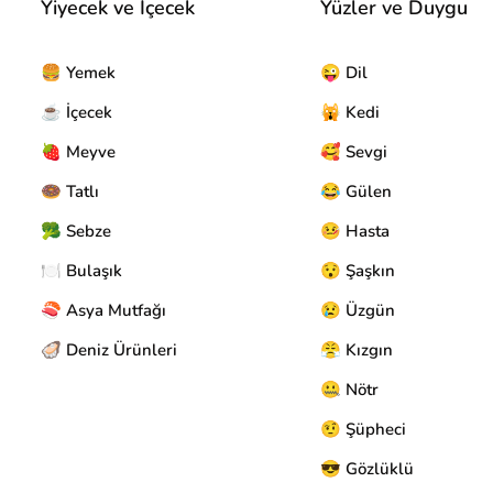
Yiyecek ve İçecek
Yüzler ve Duygu
🍔 Yemek
😜 Dil
☕ İçecek
🙀 Kedi
🍓 Meyve
🥰 Sevgi
🍩 Tatlı
😂 Gülen
🥦 Sebze
🤒 Hasta
🍽️ Bulaşık
😯 Şaşkın
🍣 Asya Mutfağı
😢 Üzgün
🦪 Deniz Ürünleri
😤 Kızgın
🤐 Nötr
🤨 Şüpheci
😎 Gözlüklü