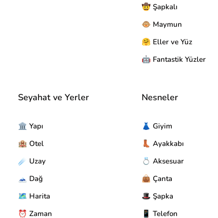
🤠 Şapkalı
🐵 Maymun
🤗 Eller ve Yüz
🤖 Fantastik Yüzler
Seyahat ve Yerler
Nesneler
🏛️ Yapı
👗 Giyim
🏨 Otel
👢 Ayakkabı
☄️ Uzay
💍 Aksesuar
🗻 Dağ
👜 Çanta
🗺️ Harita
🎩 Şapka
⏰ Zaman
📱 Telefon