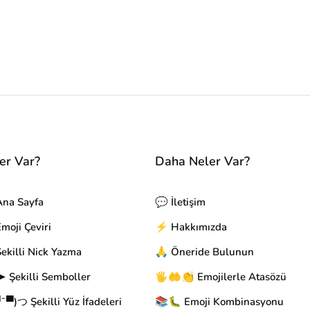
er Var?
Daha Neler Var?
Ana Sayfa
💬 İletişim
oji Çeviri
⚡ Hakkımızda
ekilli Nick Yazma
🙏 Öneride Bulunun
 Şekilli Semboller
🖐🤲👏 Emojilerle Atasözü
▀)つ Şekilli Yüz İfadeleri
📚🐛 Emoji Kombinasyonu