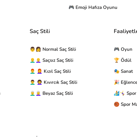
🎮 Emoji Hafıza Oyunu
Saç Stili
Faaliyetl
👨👩 Normal Saç Stili
🎮 Oyun
👨‍🦲👩‍🦲 Saçsız Saç Stili
🏆 Ödül
👨‍🦰 👩‍🦰 Kızıl Saç Stili
🎭 Sanat
👨‍🦱 👩‍🦱 Kıvırcık Saç Stili
🎉 Eğlenc
u
👨‍🦳👩‍🦳 Beyaz Saç Stili
🏄🤸‍♀️ Spor
🏀 Spor Ma