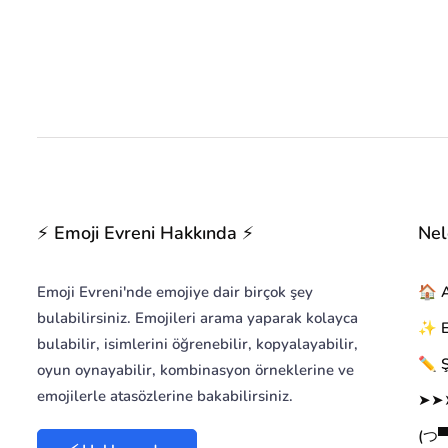
⚡ Emoji Evreni Hakkında ⚡
Nel
Emoji Evreni'nde emojiye dair birçok şey
🏠 
bulabilirsiniz. Emojileri arama yaparak kolayca
✨ Em
bulabilir, isimlerini öğrenebilir, kopyalayabilir,
✏️ Ş
oyun oynayabilir, kombinasyon örneklerine ve
emojilerle atasözlerine bakabilirsiniz.
➤➤➤
(つ▀¯