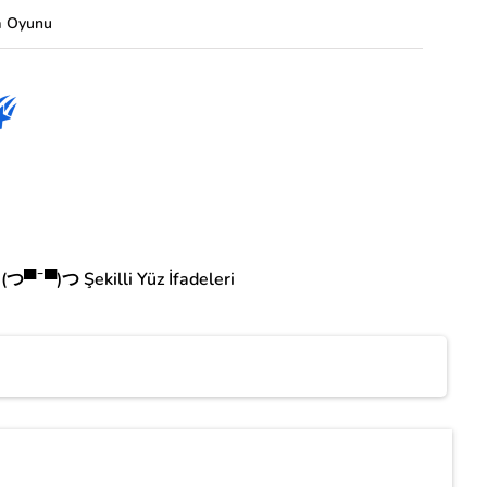
a Oyunu
(つ▀¯▀)つ Şekilli Yüz İfadeleri