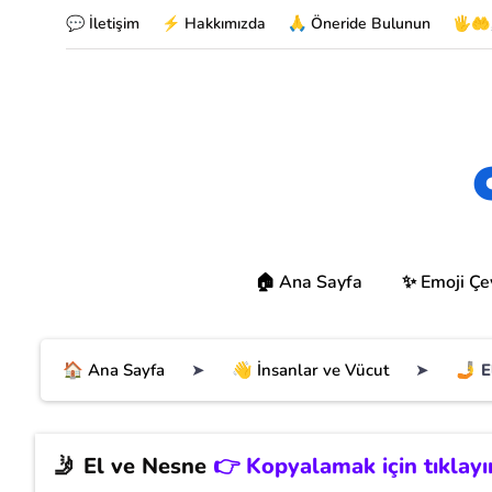
💬 İletişim
⚡ Hakkımızda
🙏 Öneride Bulunun
🖐🤲
🏠 Ana Sayfa
✨ Emoji Çev
🏠 Ana Sayfa
➤
👋 İnsanlar ve Vücut
➤
🤳 E
🤳
El ve Nesne
👉 Kopyalamak için tıklayı