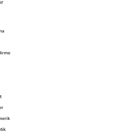
er
ma
dirme
t
er
merik
tik