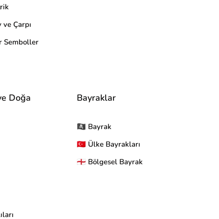
rik
ve Çarpı
r Semboller
ve Doğa
Bayraklar
🏴‍☠ Bayrak
🇹🇷 Ülke Bayrakları
🏴󠁧󠁢󠁥󠁮󠁧󠁿 Bölgesel Bayrak
ıları