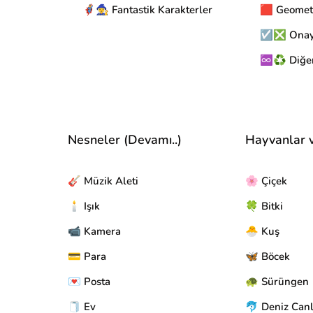
🦸‍♂️🧙‍♀️ Fantastik Karakterler
🟥 Geomet
☑️❎ Onay 
♾️♻️ Diğe
Nesneler (Devamı..)
Hayvanlar 
🎸 Müzik Aleti
🌸 Çiçek
🕯️ Işık
🍀 Bitki
📹 Kamera
🐣 Kuş
💳 Para
🦋 Böcek
💌 Posta
🐢 Sürüngen
🧻 Ev
🐬 Deniz Canl