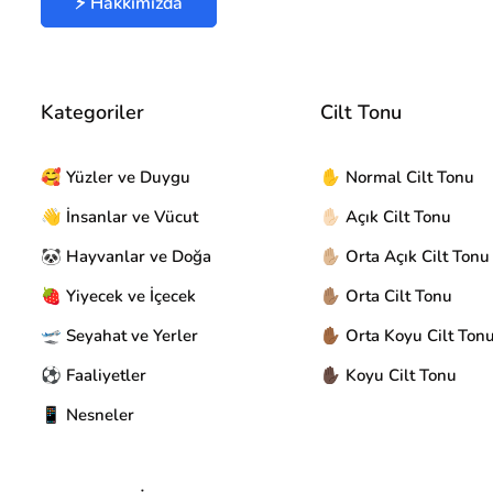
⚡ Hakkımızda
Kategoriler
Cilt Tonu
🥰 Yüzler ve Duygu
✋ Normal Cilt Tonu
👋 İnsanlar ve Vücut
✋🏻 Açık Cilt Tonu
🐼 Hayvanlar ve Doğa
✋🏼 Orta Açık Cilt Tonu
🍓 Yiyecek ve İçecek
✋🏽 Orta Cilt Tonu
🛫 Seyahat ve Yerler
✋🏾 Orta Koyu Cilt Ton
⚽ Faaliyetler
✋🏿 Koyu Cilt Tonu
📱 Nesneler