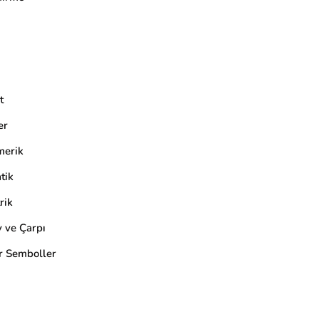
t
er
merik
tik
rik
ve Çarpı
r Semboller