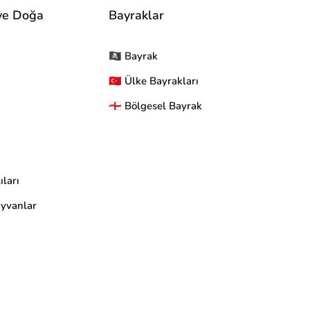
ve Doğa
Bayraklar
🏴‍☠ Bayrak
🇹🇷 Ülke Bayrakları
🏴󠁧󠁢󠁥󠁮󠁧󠁿 Bölgesel Bayrak
ıları
yvanlar