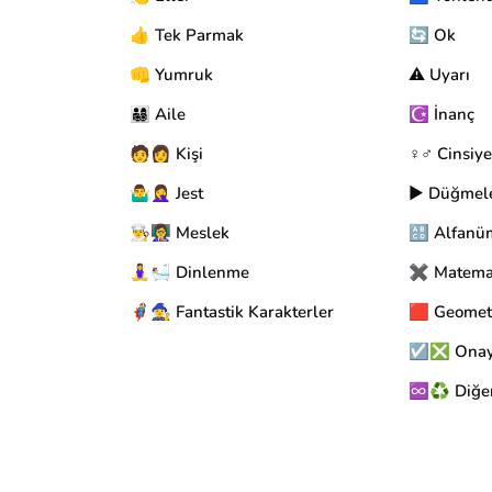
👍 Tek Parmak
🔄 Ok
👊 Yumruk
⚠️ Uyarı
👨‍👩‍👧‍👦 Aile
☪️ İnanç
🧑👩 Kişi
♀️♂️ Cinsiye
🤷‍♂️🤦‍♀️ Jest
▶️ Düğmel
👨‍🍳👩‍🏫 Meslek
🔠 Alfanü
🧘‍♀️🛀 Dinlenme
✖️ Matema
🦸‍♂️🧙‍♀️ Fantastik Karakterler
🟥 Geomet
☑️❎ Onay 
♾️♻️ Diğe