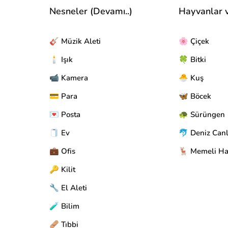
Nesneler (Devamı..)
Hayvanlar 
🎸 Müzik Aleti
🌸 Çiçek
🕯️ Işık
🍀 Bitki
📹 Kamera
🐣 Kuş
💳 Para
🦋 Böcek
💌 Posta
🐢 Sürüngen
🧻 Ev
🐬 Deniz Canl
💼 Ofis
🦌 Memeli Ha
🔑 Kilit
🔧 El Aleti
🧪 Bilim
🩹 Tıbbi