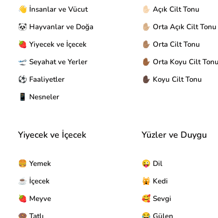
👋 İnsanlar ve Vücut
✋🏻 Açık Cilt Tonu
🐼 Hayvanlar ve Doğa
✋🏼 Orta Açık Cilt Tonu
🍓 Yiyecek ve İçecek
✋🏽 Orta Cilt Tonu
🛫 Seyahat ve Yerler
✋🏾 Orta Koyu Cilt Ton
⚽ Faaliyetler
✋🏿 Koyu Cilt Tonu
📱 Nesneler
Yiyecek ve İçecek
Yüzler ve Duygu
🍔 Yemek
😜 Dil
☕ İçecek
🙀 Kedi
🍓 Meyve
🥰 Sevgi
🍩 Tatlı
😂 Gülen