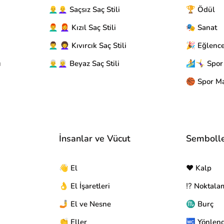
👨‍🦲👩‍🦲 Saçsız Saç Stili
🏆 Ödül
👨‍🦰 👩‍🦰 Kızıl Saç Stili
🎭 Sanat
👨‍🦱 👩‍🦱 Kıvırcık Saç Stili
🎉 Eğlenc
u
👨‍🦳👩‍🦳 Beyaz Saç Stili
🏄🤸‍♀️ Spor
🏀 Spor Ma
İnsanlar ve Vücut
Semboll
👋 El
❤️ Kalp
👌 El İşaretleri
⁉️ Noktala
🤳 El ve Nesne
♏ Burç
👏 Eller
🚾 Yönlen