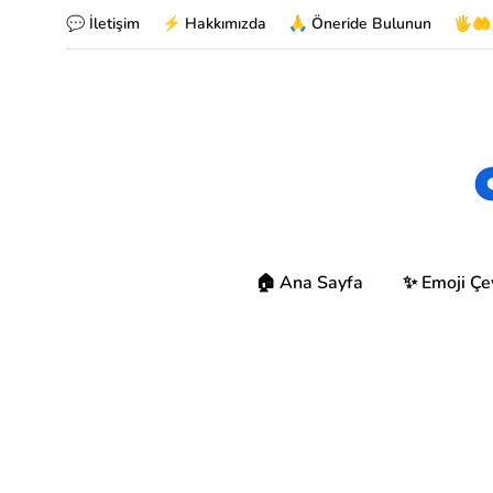
💬 İletişim
⚡ Hakkımızda
🙏 Öneride Bulunun
🖐🤲
🏠 Ana Sayfa
✨ Emoji Çev