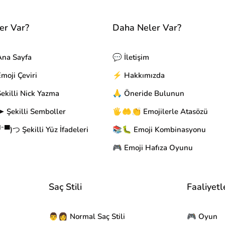
er Var?
Daha Neler Var?
Ana Sayfa
💬 İletişim
oji Çeviri
⚡ Hakkımızda
ekilli Nick Yazma
🙏 Öneride Bulunun
 Şekilli Semboller
🖐🤲👏 Emojilerle Atasözü
▀)つ Şekilli Yüz İfadeleri
📚🐛 Emoji Kombinasyonu
🎮 Emoji Hafıza Oyunu
Saç Stili
Faaliyetl
👨👩 Normal Saç Stili
🎮 Oyun