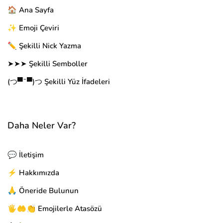
🏠 Ana Sayfa
✨ Emoji Çeviri
✏️ Şekilli Nick Yazma
➤➤➤ Şekilli Semboller
(つ▀¯▀)つ Şekilli Yüz İfadeleri
Daha Neler Var?
💬 İletişim
⚡ Hakkımızda
🙏 Öneride Bulunun
🖐🤲👏 Emojilerle Atasözü