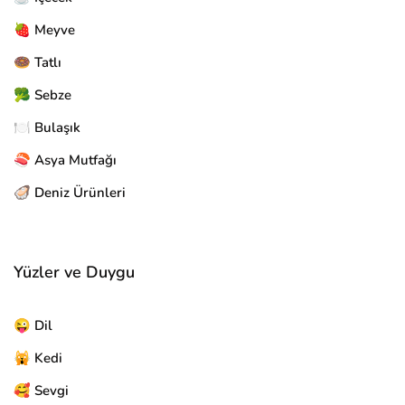
🍓 Meyve
🍩 Tatlı
🥦 Sebze
🍽️ Bulaşık
🍣 Asya Mutfağı
🦪 Deniz Ürünleri
Yüzler ve Duygu
😜 Dil
🙀 Kedi
🥰 Sevgi