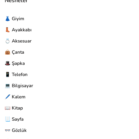
Nesneler
👗 Giyim
👢 Ayakkabı
💍 Aksesuar
👜 Çanta
🎩 Şapka
📱 Telefon
💻 Bilgisayar
🖊️ Kalem
📖 Kitap
📃 Sayfa
👓 Gözlük