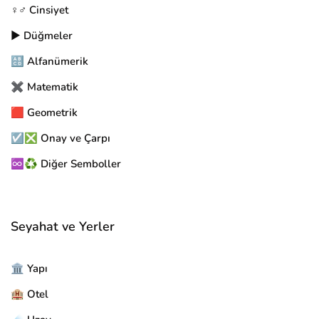
♀️♂️ Cinsiyet
▶️ Düğmeler
🔠 Alfanümerik
✖️ Matematik
🟥 Geometrik
☑️❎ Onay ve Çarpı
♾️♻️ Diğer Semboller
Seyahat ve Yerler
🏛️ Yapı
🏨 Otel