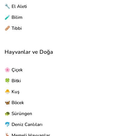
🔧 El Aleti
🧪 Bilim
🩹 Tıbbi
Hayvanlar ve Doğa
🌸 Çiçek
🍀 Bitki
🐣 Kuş
🦋 Böcek
🐢 Sürüngen
🐬 Deniz Canlıları
🦌 Memeli Hayvanlar