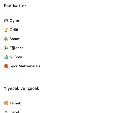
Faaliyetler
🎮 Oyun
🏆 Ödül
🎭 Sanat
🎉 Eğlence
🏄🤸‍♀️ Spor
🏀 Spor Malzemeleri
Yiyecek ve İçecek
🍔 Yemek
☕ İçecek