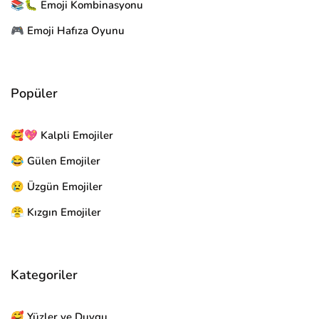
📚🐛 Emoji Kombinasyonu
🎮 Emoji Hafıza Oyunu
Popüler
🥰💖 Kalpli Emojiler
😂 Gülen Emojiler
😢 Üzgün Emojiler
😤 Kızgın Emojiler
Kategoriler
🥰 Yüzler ve Duygu