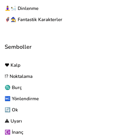
🧘‍♀️🛀 Dinlenme
🦸‍♂️🧙‍♀️ Fantastik Karakterler
Semboller
❤️ Kalp
⁉️ Noktalama
♏ Burç
🚾 Yönlendirme
🔄 Ok
⚠️ Uyarı
☪️ İnanç