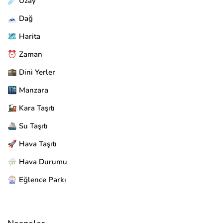
☄️ Uzay
🗻 Dağ
🗺️ Harita
⏰ Zaman
🕋 Dini Yerler
🌃 Manzara
🚂 Kara Taşıtı
🚢 Su Taşıtı
🚀 Hava Taşıtı
⛈️ Hava Durumu
🎡 Eğlence Parkı