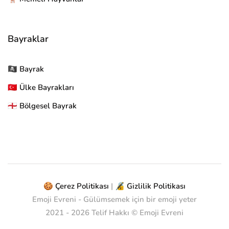
Bayraklar
🏴‍☠ Bayrak
🇹🇷 Ülke Bayrakları
🏴󠁧󠁢󠁥󠁮󠁧󠁿 Bölgesel Bayrak
🍪 Çerez Politikası
|
🔏 Gizlilik Politikası
Emoji Evreni - Gülümsemek için bir emoji yeter
2021 -
2026
Telif Hakkı © Emoji Evreni