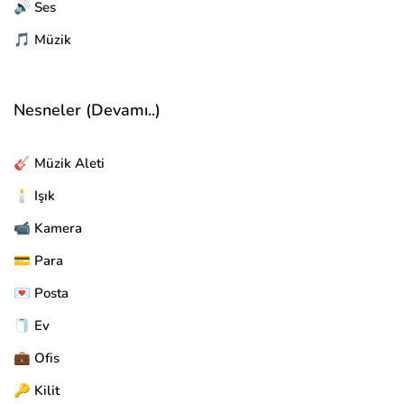
🔊 Ses
🎵 Müzik
Nesneler (Devamı..)
🎸 Müzik Aleti
🕯️ Işık
📹 Kamera
💳 Para
💌 Posta
🧻 Ev
💼 Ofis
🔑 Kilit