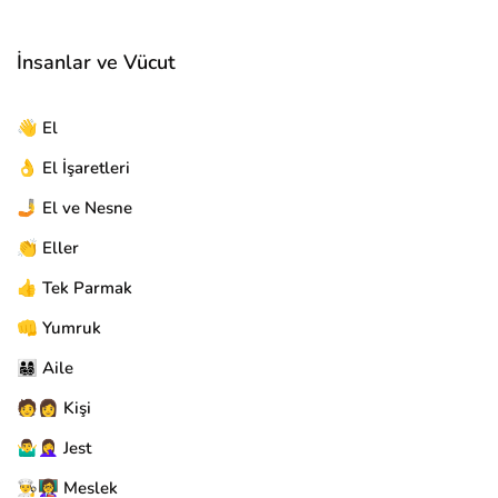
İnsanlar ve Vücut
👋 El
👌 El İşaretleri
🤳 El ve Nesne
👏 Eller
👍 Tek Parmak
👊 Yumruk
👨‍👩‍👧‍👦 Aile
🧑👩 Kişi
🤷‍♂️🤦‍♀️ Jest
👨‍🍳👩‍🏫 Meslek