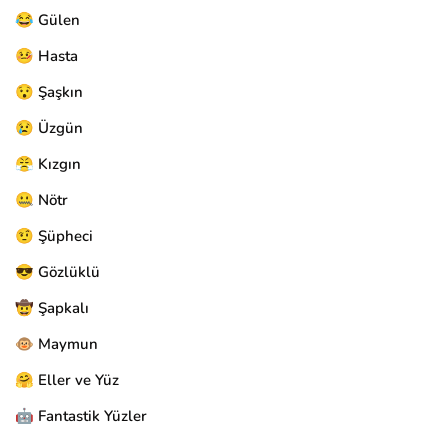
😂 Gülen
🤒 Hasta
😯 Şaşkın
😢 Üzgün
😤 Kızgın
🤐 Nötr
🤨 Şüpheci
😎 Gözlüklü
🤠 Şapkalı
🐵 Maymun
🤗 Eller ve Yüz
🤖 Fantastik Yüzler